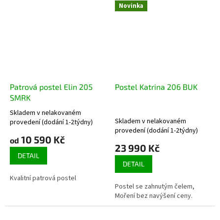
Novinka
Patrová postel Elin 205
Postel Katrina 206 BUK
SMRK
Skladem v nelakovaném
Průměrné
Skladem v nelakovaném
provedení (dodání 1-2týdny)
hodnocení
provedení (dodání 1-2týdny)
produktu
10 590 Kč
od
je
23 990 Kč
3,7
DETAIL
DETAIL
z
5
Kvalitní patrová postel
hvězdiček.
Postel se zahnutým čelem,
Moření bez navýšení ceny.