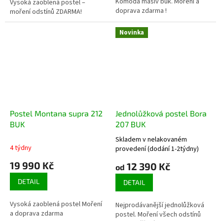
Komoda masiv buk. Moření a
Vysoká zaoblená postel –
hvězdiček.
doprava zdarma !
moření odstínů ZDARMA!
Novinka
Postel Montana supra 212
Jednolůžková postel Bora
BUK
207 BUK
Skladem v nelakovaném
Průměrné
4 týdny
provedení (dodání 1-2týdny)
hodnocení
19 990 Kč
produktu
12 390 Kč
od
je
DETAIL
5,0
DETAIL
z
5
Vysoká zaoblená postel Moření
Nejprodávanější jednolůžková
hvězdiček.
a doprava zdarma
postel. Moření všech odstínů