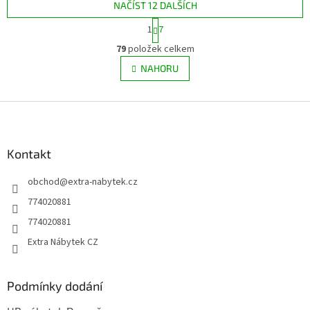
NAČÍST 12 DALŠÍCH
S
1
7
t
O
r
79
položek celkem
v
á
l
NAHORU
n
á
k
d
o
v
Z
a
á
c
á
n
í
p
í
p
a
Kontakt
r
t
v
obchod
@
extra-nabytek.cz
í
k
y
774020881
v
774020881
ý
p
Extra Nábytek CZ
i
s
u
Podmínky dodání