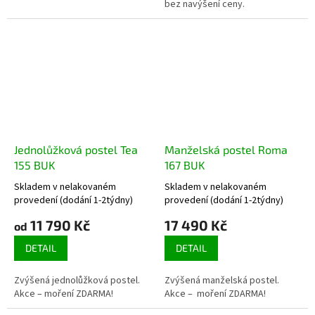
bez navýšení ceny.
Jednolůžková postel Tea
Manželská postel Roma
155 BUK
167 BUK
Skladem v nelakovaném
Skladem v nelakovaném
Průměrné
Průměrné
provedení (dodání 1-2týdny)
provedení (dodání 1-2týdny)
hodnocení
hodnocení
produktu
produktu
11 790 Kč
17 490 Kč
od
je
je
4,7
DETAIL
4,5
DETAIL
z
z
5
5
Zvýšená jednolůžková postel.
Zvýšená manželská postel.
hvězdiček.
hvězdiček.
Akce – moření ZDARMA!
Akce – moření ZDARMA!