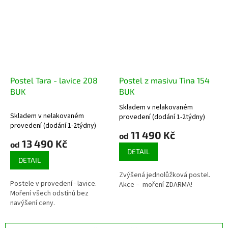
Postel Tara - lavice 208
Postel z masivu Tina 154
BUK
BUK
Skladem v nelakovaném
Průměrné
Skladem v nelakovaném
provedení (dodání 1-2týdny)
hodnocení
provedení (dodání 1-2týdny)
produktu
11 490 Kč
od
13 490 Kč
je
od
4,2
DETAIL
DETAIL
z
5
Zvýšená jednolůžková postel.
hvězdiček.
Postele v provedení - lavice.
Akce – moření ZDARMA!
Moření všech odstínů bez
navýšení ceny.