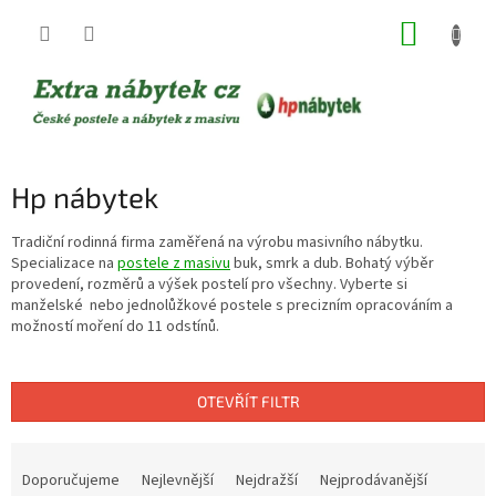
Přejít
NÁKUP
na
obsah
KOŠÍK
Hp nábytek
Tradiční rodinná firma zaměřená na výrobu masivního nábytku.
Specializace na
postele z masivu
buk, smrk a dub. Bohatý výběr
provedení, rozměrů a výšek postelí pro všechny. Vyberte si
manželské nebo jednolůžkové postele s precizním opracováním a
možností moření do 11 odstínů.
OTEVŘÍT FILTR
Ř
a
Doporučujeme
Nejlevnější
Nejdražší
Nejprodávanější