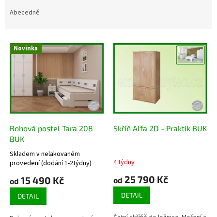
z
e
Abecedně
n
í
V
p
Novinka
ý
r
p
o
i
d
s
u
p
k
r
t
o
ů
d
Rohová postel Tara 208
Skříň Alfa 2D - Praktik BUK
u
BUK
k
Skladem v nelakovaném
t
Průměrné
4 týdny
provedení (dodání 1-2týdny)
hodnocení
ů
produktu
25 790 Kč
15 490 Kč
od
od
je
DETAIL
3,3
DETAIL
z
5