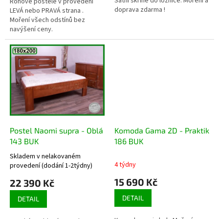
Šatní skříňě do ložnice. Moření a
Rohové postele v provedení
hvězdiček.
doprava zdarma !
LEVÁ nebo PRAVÁ strana .
Moření všech odstínů bez
navýšení ceny.
Postel Naomi supra - Oblá
Komoda Gama 2D - Praktik
143 BUK
186 BUK
Skladem v nelakovaném
Průměrné
4 týdny
provedení (dodání 1-2týdny)
hodnocení
produktu
15 690 Kč
22 390 Kč
je
DETAIL
3,5
DETAIL
z
5