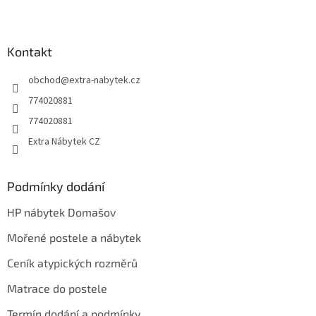
í
Z
p
á
r
p
v
a
Kontakt
k
t
y
v
obchod
@
extra-nabytek.cz
í
ý
774020881
p
i
774020881
s
Extra Nábytek CZ
u
Podmínky dodání
HP nábytek Domašov
Mořené postele a nábytek
Ceník atypických rozměrů
Matrace do postele
Termín dodání a podmínky