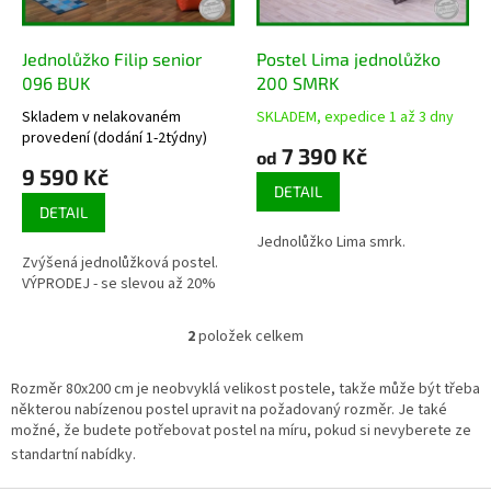
r
o
d
Jednolůžko Filip senior
Postel Lima jednolůžko
u
096 BUK
200 SMRK
k
Skladem v nelakovaném
SKLADEM, expedice 1 až 3 dny
Průměrné
t
Průměrné
provedení (dodání 1-2týdny)
hodnocení
hodnocení
7 390 Kč
ů
od
produktu
produktu
9 590 Kč
je
je
DETAIL
3,5
4,1
DETAIL
z
z
Jednolůžko Lima smrk.
5
5
Zvýšená jednolůžková postel.
hvězdiček.
hvězdiček.
VÝPRODEJ - se slevou až 20%
2
položek celkem
O
v
l
Rozměr 80x200 cm je neobvyklá velikost postele, takže může být třeba
á
některou nabízenou postel upravit na požadovaný rozměr. Je také
d
možné, že budete potřebovat postel na míru, pokud si nevyberete ze
a
standartní nabídky.
c