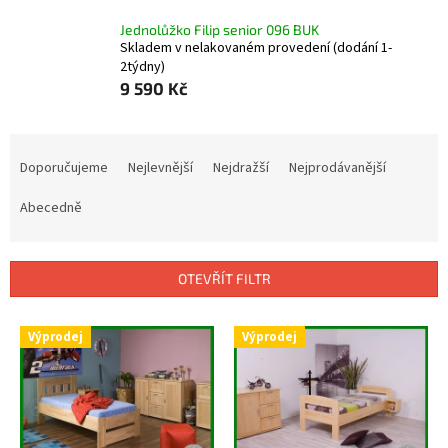
Jednolůžko Filip senior 096 BUK
Skladem v nelakovaném provedení (dodání 1-
2týdny)
9 590 Kč
Ř
a
Doporučujeme
Nejlevnější
Nejdražší
Nejprodávanější
z
e
Abecedně
n
í
p
OTEVŘÍT FILTR
r
o
V
Výprodej
Výprodej
d
ý
u
p
k
i
t
s
ů
p