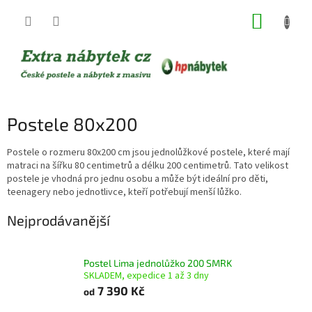
Přejít
NÁKUP
na
obsah
KOŠÍK
Postele 80x200
Postele o rozmeru 80x200 cm jsou jednolůžkové postele, které mají
matraci na šířku 80 centimetrů a délku 200 centimetrů. Tato velikost
postele je vhodná pro jednu osobu a může být ideální pro děti,
teenagery nebo jednotlivce, kteří potřebují menší lůžko.
Nejprodávanější
Postel Lima jednolůžko 200 SMRK
SKLADEM, expedice 1 až 3 dny
7 390 Kč
od