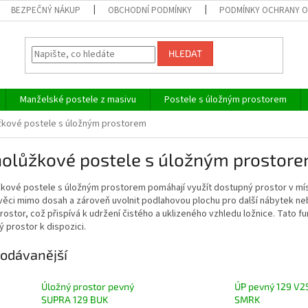
BEZPEČNÝ NÁKUP
OBCHODNÍ PODMÍNKY
PODMÍNKY OCHRANY O
HLEDAT
Manželské postele z masivu
Postele s úložným prostorem
žkové postele s úložným prostorem
nolůžkové postele s úložným prostor
kové postele s úložným prostorem pomáhají využít dostupný prostor v mís
věci mimo dosah a zároveň uvolnit podlahovou plochu pro další nábytek nebo
rostor, což přispívá k udržení čistého a uklizeného vzhledu ložnice. Tato f
prostor k dispozici.
odávanější
Úložný prostor pevný
ÚP pevný 129 V2
SUPRA 129 BUK
SMRK