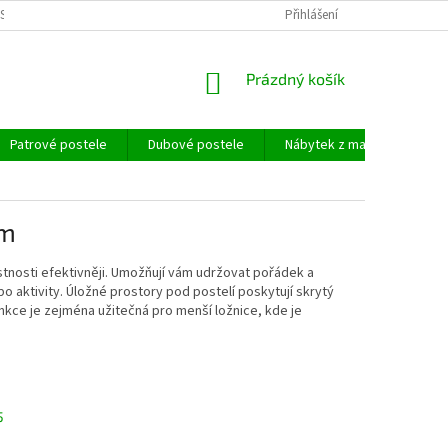
SOBNÍCH ÚDAJŮ
Přihlášení
NÁKUPNÍ
Prázdný košík
KOŠÍK
Patrové postele
Dubové postele
Nábytek z masivu
Ma
em
tnosti efektivněji. Umožňují vám udržovat pořádek a
 aktivity. Úložné prostory pod postelí poskytují skrytý
unkce je zejména užitečná pro menší ložnice, kde je
5