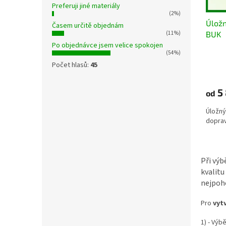
d
Preferuji jiné materiály
u
(2%)
Úložn
k
Časem určitě objednám
BUK
(11%)
t
Po objednávce jsem velice spokojen
ů
(54%)
Průmě
Počet hlasů:
45
hodno
produ
je
5 
od
4,7
z
Úložný
5
dopra
hvězdi
Při výb
kvalitu
nejpoho
Pro
vyt
1) - Výb