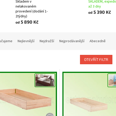
Skladem v
SKLADEM, expedi
nelakovaném
až 3 dny
provedení (dodání 1-
5 390 Kč
od
2týdny)
5 890 Kč
od
učujeme
Nejlevnější
Nejdražší
Nejprodávanější
Abecedně
OTEVŘÍT FILTR