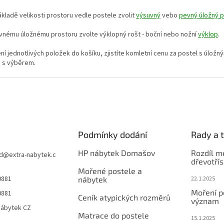
r
v
základě velikosti prostoru vedle postele zvolit
výsuvný
vebo
pevný úložný p
k
y
evnému úložnému prostoru zvolte výklopný rošt - boční nebo nožní
výklop
.
v
ý
ní jednotlivých položek do košíku, zjistíte komletní cenu za postel s úlo
p
u s výběrem.
i
s
u
Podmínky dodání
Rady a t
HP nábytek Domašov
Rozdíl m
d
@
extra-nabytek.c
dřevotří
Mořené postele a
0881
nábytek
22.1.2025
Moření po
0881
Ceník atypických rozměrů
význam
Nábytek CZ
Matrace do postele
15.1.2025