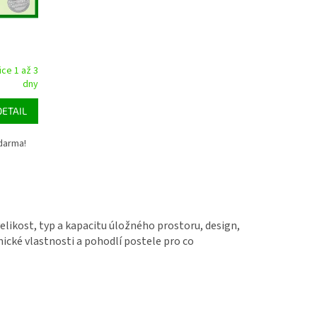
ce 1 až 3
dny
DETAIL
darma!
elikost, typ a kapacitu úložného prostoru, design,
mické vlastnosti a pohodlí postele pro co