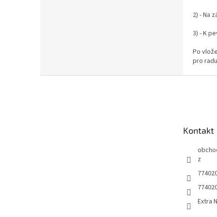
2) - Na 
3) - K p
Po vlože
pro rad
Z
á
p
a
t
Kontakt
í
obcho
z
77402
77402
Extra 