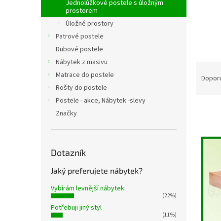
n
Jednolůžkové postele s úložným
prostorem
e
l
Úložné prostory
Patrové postele
Dubové postele
Nábytek z masivu
Ř
Matrace do postele
a
Dopor
z
Rošty do postele
e
Postele - akce, Nábytek -slevy
n
Značky
í
p
V
r
ý
Dotazník
o
p
d
i
Jaký preferujete nábytek?
u
s
k
Vybírám levnější nábytek
p
t
(22%)
r
ů
Potřebuji jiný styl
o
(11%)