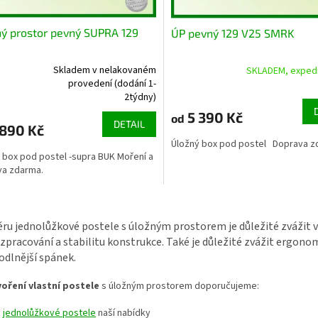
ý prostor pevný SUPRA 129
ÚP pevný 129 V25 SMRK
Skladem v nelakovaném
SKLADEM, expedi
Průměrné
provedení (dodání 1-
rné
hodnocení
2týdny)
cení
produktu
ktu
5 390 Kč
od
je
DETAIL
890 Kč
5,0
Úložný box pod postel Doprava z
z
 box pod postel -supra BUK Moření a
5
va zdarma.
hvězdiček.
ček.
O
v
ěru jednolůžkové postele s úložným prostorem je důležité zvážit v
l
 zpracování a stabilitu konstrukce. Také je důležité zvážit ergono
á
d
dlnější spánek.
a
c
voření vlastní postele
s úložným prostorem doporučujeme:
í
p
ě
jednolůžkové postele
naší nabídky