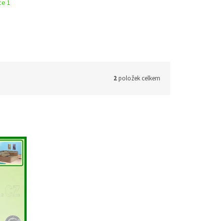
ce 1
2
položek celkem