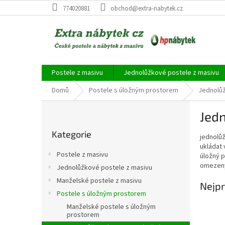
Přejít
774020881
obchod@extra-nabytek.cz
na
obsah
Postele z masivu
Jednolůžkové postele z masivu
Domů
Postele s úložným prostorem
Jednolů
P
Jed
o
Přeskočit
s
Kategorie
kategorie
jednolůž
t
ukládat 
r
Postele z masivu
úložný p
a
omezený 
Jednolůžkové postele z masivu
n
Manželské postele z masivu
n
Nejpr
í
Postele s úložným prostorem
p
Manželské postele s úložným
prostorem
a