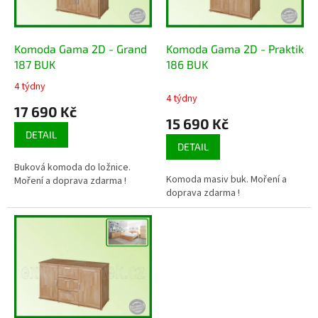
p
r
o
d
Komoda Gama 2D - Grand
Komoda Gama 2D - Praktik
u
187 BUK
186 BUK
k
4 týdny
Průměrné
t
4 týdny
hodnocení
17 690 Kč
ů
produktu
15 690 Kč
je
DETAIL
5,0
DETAIL
z
Buková komoda do ložnice.
5
Komoda masiv buk. Moření a
Moření a doprava zdarma !
hvězdiček.
doprava zdarma !