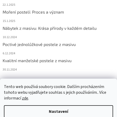
22.1.2025
Moření postelí: Proces a význam
15.1.2025
Nábytek z masivu: Krása přírody v každém detailu
10.12.2024
Poctivé jednolůžkové postele z masivu
6.12.2024
Kvalitní manželské postele z masivu
30.11.2024
Tento web používá soubory cookie. Dalším procházením
tohoto webu vyjadřujete souhlas s jejich používáním.. Více
informací
zde
.
Nastavení
Vytvořil Shoptet