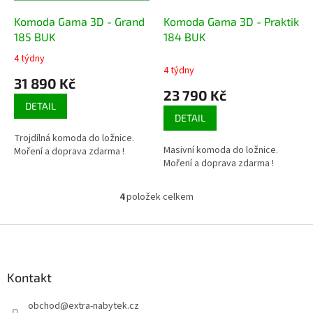
Komoda Gama 3D - Grand
Komoda Gama 3D - Praktik
185 BUK
184 BUK
4 týdny
Průměrné
4 týdny
hodnocení
31 890 Kč
produktu
23 790 Kč
je
DETAIL
4,3
DETAIL
z
Trojdílná komoda do ložnice.
5
Masivní komoda do ložnice.
Moření a doprava zdarma !
hvězdiček.
Moření a doprava zdarma !
4
položek celkem
O
v
l
Z
á
á
d
p
a
a
Kontakt
c
t
í
obchod
@
extra-nabytek.cz
í
p