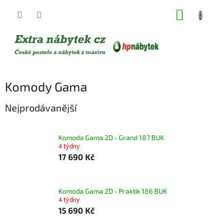
Přejít
NÁKUP
na
obsah
KOŠÍK
Komody Gama
Nejprodávanější
Komoda Gama 2D - Grand 187 BUK
4 týdny
17 690 Kč
Komoda Gama 2D - Praktik 186 BUK
4 týdny
15 690 Kč