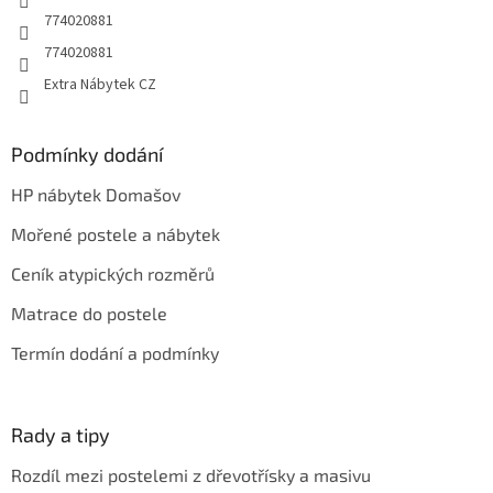
r
774020881
v
774020881
k
y
Extra Nábytek CZ
v
ý
p
Podmínky dodání
i
s
HP nábytek Domašov
u
Mořené postele a nábytek
Ceník atypických rozměrů
Matrace do postele
Termín dodání a podmínky
Rady a tipy
Rozdíl mezi postelemi z dřevotřísky a masivu