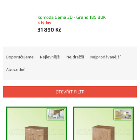
Komoda Gama 3D - Grand 185 BUK
4 týdny
31 890 Kč
Ř
a
Doporučujeme
Nejlevnější
Nejdražší
Nejprodávanější
z
e
Abecedně
n
í
p
OTEVŘÍT FILTR
r
o
V
d
ý
u
p
k
i
t
s
ů