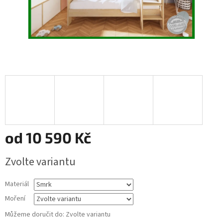
od
10 590 Kč
Měrná
Zvolte variantu
cena:
Materiál
Moření
Můžeme doručit do:
Zvolte variantu