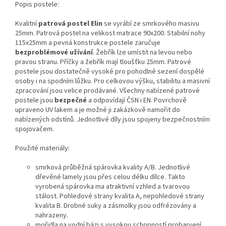
Popis postele:
Kvalitní
patrová postel Elin
se vyrábí ze smrkového masivu
25mm. Patrová postel na velikost matrace 90x200. Stabilní nohy
115x25mm a pevná konstrukce postele zaručuje
bezproblémové užívání
. Žebřík lze umístit na levou nebo
pravou stranu. Příčky a žebřík mají tloušťku 25mm. Patrové
postele jsou dostatečně vysoké pro pohodlné sezení dospělé
osoby i na spodním lůžku. Pro celkovou výšku, stabilitu a masivní
zpracování jsou velice prodávané. Všechny nabízené patrové
postele jsou
bezpečné
a odpovídají ČSN i EN. Povrchově
upraveno UV lakem a je možné ji zakázkově namořit do
nabízených odstínů. Jednotlivé díly jsou spojeny bezpečnostním
spojovačem.
Použité materiály:
smrková průběžná spárovka kvality A/B. Jednotlivé
dřevěné lamely jsou přes celou délku dílce. Takto
vyrobená spárovka ma atraktivní vzhled a tvarovou
stálost. Pohledové strany kvalita A, nepohledové strany
kvalita B. Drobné suky a zásmolky jsou odfrézovány a
nahrazeny.
mořidla na vodní bázi s vysokou schopností probarvení