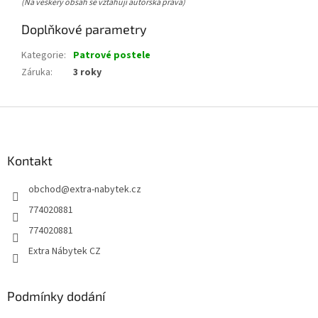
(Na veškerý obsah se vztahují autorská práva)
Doplňkové parametry
Kategorie
:
Patrové postele
Záruka
:
3 roky
Z
á
p
a
Kontakt
t
obchod
@
extra-nabytek.cz
í
774020881
774020881
Extra Nábytek CZ
Podmínky dodání