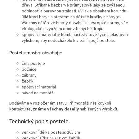
dřeva. Stříkané bezbarvé průmyslové laky se zvýšenou
odolností a barevnou stálostí. ÚV lak s obsahem korundu.
Bílá krycí barva s atestem na dětské hračky a nábytek.
Všechny nátěrové hmoty dosahují na evropké normy, vše
ekologické s využitím obnovitelných zdrojů.
spojovací materíál je kombinací závitové tyče s plastovm
výliskem, aby nedocházelo k vrzání spojů postele.
Po
stel z masivu obsahuje:
čela postele
bočnice
zábrany
žebřík
spojovací materiál
návod na montáž
Dodáváme v rozloženém stavu. Při montáži nás kdykoli
kontaktujte,
známe všechny detaily
nabízených výrobků.
Technický popis postele:
venkovní délka postele: 205 cm
venkovní šířka: 98+10 cm žebřík