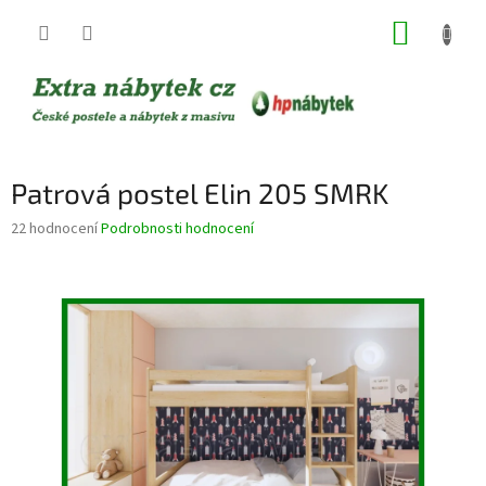
Přejít
NÁKUP
na
obsah
KOŠÍK
Patrová postel Elin 205 SMRK
Průměrné
22 hodnocení
Podrobnosti hodnocení
hodnocení
produktu
je
3,7
z
5
hvězdiček.