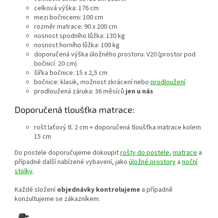
celková výška: 176 cm
mezi bočnicemi: 100 cm
rozměr matrace: 90 x 200 cm
nosnost spodního lůžka: 130 kg
nosnost horního lůžka: 100 kg
doporučená výška úložného prostoru: V20 (prostor pod
bočnicí 20 cm)
šířka bočnice: 15 x 2,5 cm
bočnice: klasik, možnost zkrácení nebo
prodloužení
prodloužená záruka: 36 měsíců
jen u nás
Doporučená tloušťka matrace:
rošt laťový tl. 2 cm + doporučená tloušťka matrace kolem
15 cm
Do postele doporučujeme dokoupit
rošty do postele
,
matrace
a
případné další nabízené vybavení, jako
úložné prostory
a
noční
stolky
.
Každé složení
objednávky kontrolujeme
a případně
konzultujeme se zákazníkem.