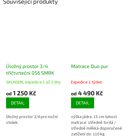
Související produkty
Úložný prostor 3/4
Matrace Duo pur
tříčtvrteční 056 SMRK
SKLADEM, expedice 1 až 3 dny
Expedice 1 týden
Průměrné
Průměrné
hodnocení
hodnocení
1 250 Kč
4 490 Kč
od
od
produktu
produktu
je
je
DETAIL
DETAIL
5,0
5,0
z
z
Úložný prostor 3/4 pro noční
výška jádra: 15 cm tuhost
5
5
stolek.
matrace: středně tvrdá /
hvězdiček.
hvězdiček.
středně měkká doporučené
zatížení do: 110 kg