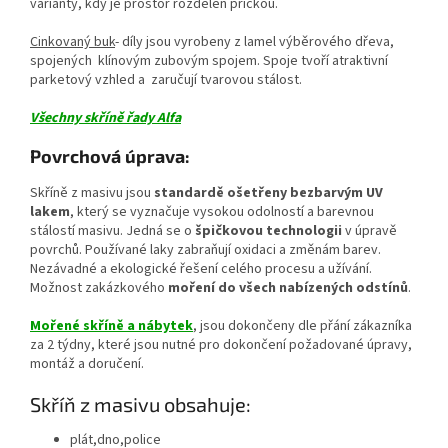
varianty, kdy je prostor rozdělen příčkou.
Cinkovaný buk
- díly jsou vyrobeny z lamel výběrového dřeva,
spojených klínovým zubovým spojem. Spoje tvoří atraktivní
parketový vzhled a zaručují tvarovou stálost.
Všechny skříně řady Alfa
Povrchová úprava:
Skříně z masivu jsou
standardě ošetřeny bezbarvým UV
lakem
, který se vyznačuje vysokou odolností a barevnou
stálostí masivu. Jedná se o
špičkovou technologii
v úpravě
povrchů. Používané laky zabraňují oxidaci a změnám barev.
Nezávadné a ekologické řešení celého procesu a užívání.
Možnost zakázkového
moření do všech nabízených odstínů
.
Mořené skříně a nábytek
, jsou dokončeny dle přání zákazníka
za 2 týdny, které jsou nutné pro dokončení požadované úpravy,
montáž a doručení.
Skříň z masivu obsahuje:
plát,dno,police