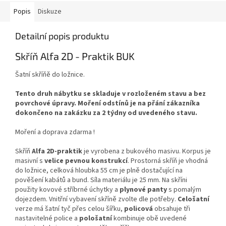
Popis
Diskuze
Detailní popis produktu
Skříň Alfa 2D - Praktik BUK
Šatní skříňě do ložnice.
Tento druh nábytku se skladuje v rozloženém stavu a bez
povrchové úpravy. Moření odstínů je na přání zákazníka
dokončeno na zakázku za 2 týdny od uvedeného stavu.
Moření a doprava zdarma !
Skříň
Alfa 2D-praktik
je vyrobena z bukového masivu. Korpus je
masivní s
velice pevnou konstrukcí
. Prostorná skříň je vhodná
do ložnice, celková hloubka 55 cm je plně dostačující na
pověšení kabátů a bund. Síla materiálu je 25 mm. Na skříni
použity kovové stříbrné úchytky a
plynové panty
s pomalým
dojezdem. Vnitřní vybavení skříně zvolte dle potřeby.
Celošatní
verze má šatní tyč přes celou šířku,
policová
obsahuje tři
nastavitelné police a
pološatní
kombinuje obě uvedené