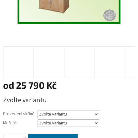
od
25 790 Kč
Měrná
Zvolte variantu
cena:
Provedení skříně
Moření