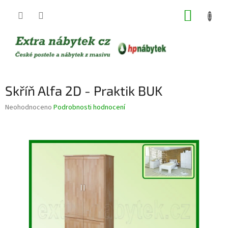
Přejít
NÁKUP
na
obsah
KOŠÍK
Skříň Alfa 2D - Praktik BUK
Průměrné
Neohodnoceno
Podrobnosti hodnocení
hodnocení
produktu
je
0,0
z
5
hvězdiček.