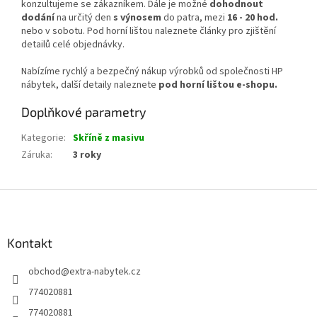
konzultujeme se zákazníkem. Dále je možné
dohodnout
dodání
na určitý den
s výnosem
do patra, mezi
16 - 20 hod.
nebo v sobotu. Pod horní lištou naleznete články pro zjištění
detailů celé objednávky.
Nabízíme rychlý a bezpečný nákup výrobků od společnosti HP
nábytek, další detaily naleznete
pod horní lištou e-shopu.
Doplňkové parametry
Kategorie
:
Skříně z masivu
Záruka
:
3 roky
Z
á
p
a
Kontakt
t
obchod
@
extra-nabytek.cz
í
774020881
774020881