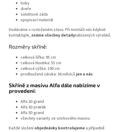
boky
dveře
sololitové záda
spojovací materiál
Dodáváme v rozloženém stavu. Při montáži nás kdykoli
kontaktujte,
známe všechny detaily
nabízených výrobků.
Rozměry skříně:
celková šířka: 95 cm
celková hloubka: 55 cm
celková výška: 190 cm
prodloužená záruka: 36 měsíců
jen u nás
Skříně z masivu
Alfa dále nabízíme v
provedení:
Alfa 2D grand
Alfa 3D praktik
Alfa 3D grand
všechny varianty ze smrkového masivu
Každé složení
objednávky kontrolujeme
a případně