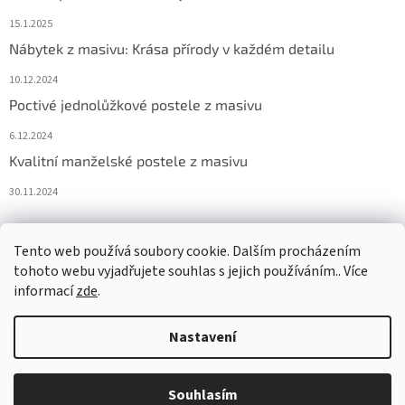
15.1.2025
Nábytek z masivu: Krása přírody v každém detailu
10.12.2024
Poctivé jednolůžkové postele z masivu
6.12.2024
Kvalitní manželské postele z masivu
30.11.2024
Tento web používá soubory cookie. Dalším procházením
tohoto webu vyjadřujete souhlas s jejich používáním.. Více
informací
zde
.
Nastavení
Vytvořil Shoptet
Souhlasím
Copyright 2026
Extra-nabytek.cz
. Všechna práva vyhrazena.