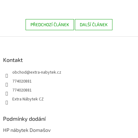
PŘEDCHOZÍ ČLÁNEK
DALŠÍ ČLÁNEK
Z
á
p
a
Kontakt
t
obchod
@
extra-nabytek.cz
í
774020881
774020881
Extra Nábytek CZ
Podmínky dodání
HP nábytek Domašov