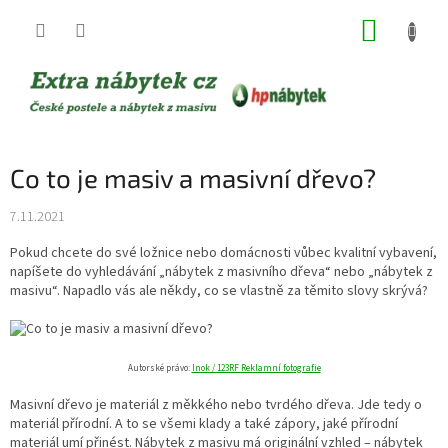
Přejít
NÁKUP
na
obsah
KOŠÍK
Co to je masiv a masivní dřevo?
7.11.2021
Pokud chcete do své ložnice nebo domácnosti vůbec kvalitní vybavení,
napíšete do vyhledávání „nábytek z masivního dřeva“ nebo „nábytek z
masivu“. Napadlo vás ale někdy, co se vlastně za těmito slovy skrývá?
Autorské právo:
Inok / 123RF Reklamní fotografie
Masivní dřevo je materiál z měkkého nebo tvrdého dřeva. Jde tedy o
materiál přírodní. A to se všemi klady a také zápory, jaké přírodní
materiál umí přinést. Nábytek z masivu má originální vzhled – nábytek