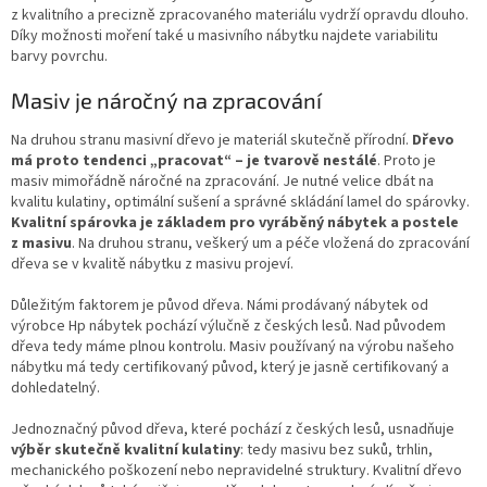
z kvalitního a precizně zpracovaného materiálu vydrží opravdu dlouho.
Díky možnosti moření také u masivního nábytku najdete variabilitu
barvy povrchu.
Masiv je náročný na zpracování
Na druhou stranu masivní dřevo je materiál skutečně přírodní.
Dřevo
má proto tendenci „pracovat“ – je tvarově nestálé
. Proto je
masiv mimořádně náročné na zpracování. Je nutné velice dbát na
kvalitu kulatiny, optimální sušení a správné skládání lamel do spárovky.
Kvalitní spárovka je základem pro vyráběný nábytek a postele
z masivu
. Na druhou stranu, veškerý um a péče vložená do zpracování
dřeva se v kvalitě nábytku z masivu projeví.
Důležitým faktorem je původ dřeva. Námi prodávaný nábytek od
výrobce Hp nábytek pochází výlučně z českých lesů. Nad původem
dřeva tedy máme plnou kontrolu. Masiv používaný na výrobu našeho
nábytku má tedy certifikovaný původ, který je jasně certifikovaný a
dohledatelný.
Jednoznačný původ dřeva, které pochází z českých lesů, usnadňuje
výběr skutečně kvalitní kulatiny
: tedy masivu bez suků, trhlin,
mechanického poškození nebo nepravidelné struktury. Kvalitní dřevo