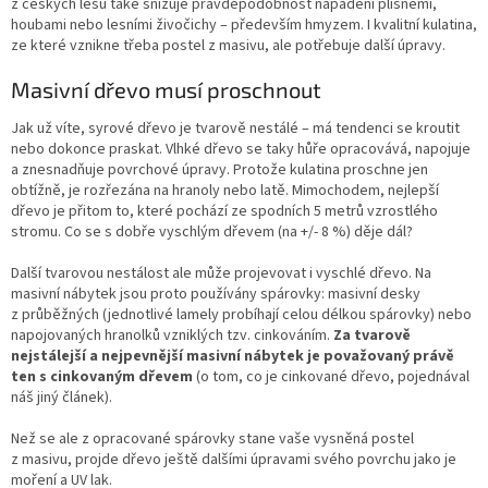
z českých lesů také snižuje pravděpodobnost napadení plísněmi,
houbami nebo lesními živočichy – především hmyzem. I kvalitní kulatina,
ze které vznikne třeba postel z masivu, ale potřebuje další úpravy.
Masivní dřevo musí proschnout
Jak už víte, syrové dřevo je tvarově nestálé – má tendenci se kroutit
nebo dokonce praskat. Vlhké dřevo se taky hůře opracovává, napojuje
a znesnadňuje povrchové úpravy. Protože kulatina proschne jen
obtížně, je rozřezána na hranoly nebo latě. Mimochodem, nejlepší
dřevo je přitom to, které pochází ze spodních
5 metrů
vzrostlého
stromu. Co se s dobře vyschlým dřevem (na +/- 8 %) děje dál?
Další tvarovou nestálost ale může projevovat i vyschlé dřevo. Na
masivní nábytek jsou proto používány spárovky: masivní desky
z průběžných (jednotlivé lamely probíhají celou délkou spárovky) nebo
napojovaných hranolků vzniklých tzv. cinkováním.
Za tvarově
nejstálejší a nejpevnější masivní nábytek je považovaný právě
ten s cinkovaným dřevem
(o tom, co je cinkované dřevo, pojednával
náš jiný článek).
Než se ale z opracované spárovky stane vaše vysněná postel
z masivu, projde dřevo ještě dalšími úpravami svého povrchu jako je
moření a UV lak.