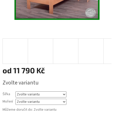
od
11 790 Kč
Měrná
Zvolte variantu
cena:
Šířka
Moření
Můžeme doručit do:
Zvolte variantu