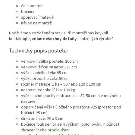
čela postele
bočnice
spojovací materiál
návod na montáž
Dodáváme v rozloženém stavu. Při montáži nás kdykoli
kontaktujte,
známe všechny detaily
nabízených výrobků.
Technický popis postele:
venkovní délka postele: 206 cm
venkovní šířka: 98 nebo 128 cm
výška zadního čela: 95 cm
výška předního čela: 50 cm
rozměr matrace: 1 ks – 90 nebo 120 x 200 cm
nosnost jednoho lůžka: 130 kg
výška ložné plochy matrace: cca 52-58 cm dle možného
nastavení
doporučená výška úložného prostoru: V25 (prostor pod
bočnicí 25 cm)
šířka bočnice: 20 x 3 cm
bočnice: buk senior se 4 výškami polohování, možnost
zkrácení nebo
prodloužení