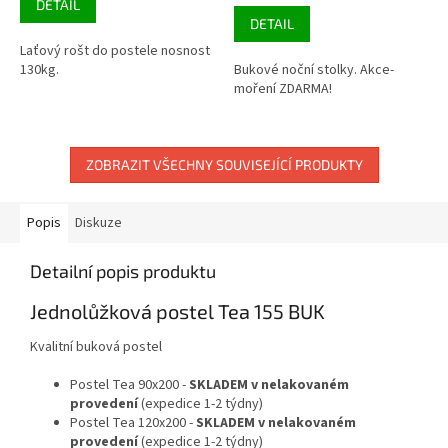
DETAIL
je
3,5
5,0
DETAIL
z
z
Laťový rošt do postele nosnost
5
5
130kg.
Bukové noční stolky. Akce-
hvězdiček.
hvězdiček.
moření ZDARMA!
ZOBRAZIT VŠECHNY SOUVISEJÍCÍ PRODUKTY
Popis
Diskuze
Detailní popis produktu
Jednolůžková postel Tea 155 BUK
Kvalitní buková postel
Postel Tea 90x200 -
SKLADEM v nelakovaném
provedení
(expedice 1-2 týdny)
Postel Tea 120x200 -
SKLADEM v nelakovaném
provedení
(expedice 1-2 týdny)