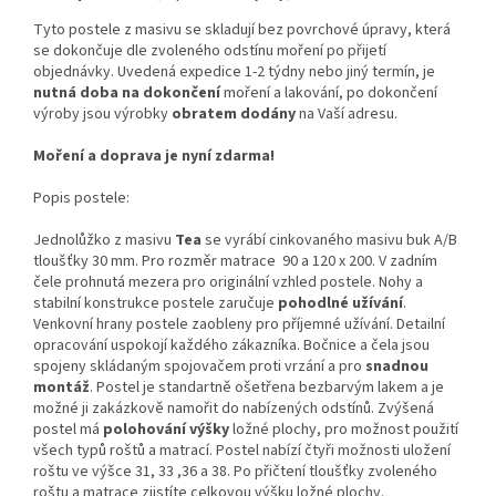
Tyto postele z masivu se skladují bez povrchové úpravy, která
se dokončuje dle zvoleného odstínu moření po přijetí
objednávky. Uvedená expedice 1-2 týdny nebo jiný termín, je
nutná doba na dokončení
moření a lakování, po dokončení
výroby jsou výrobky
obratem dodány
na Vaší adresu.
Moření a doprava je nyní zdarma!
Popis postele:
Jednolůžko z masivu
Tea
se vyrábí cinkovaného masivu buk A/B
tloušťky 30 mm. Pro rozměr matrace 90 a 120 x 200. V zadním
čele prohnutá mezera pro originální vzhled postele. Nohy a
stabilní konstrukce postele zaručuje
pohodlné užívání
.
Venkovní hrany postele zaobleny pro příjemné užívání. Detailní
opracování uspokojí každého zákazníka. Bočnice a čela jsou
spojeny skládaným spojovačem proti vrzání a pro
snadnou
montáž
. Postel je standartně ošetřena bezbarvým lakem a je
možné ji zakázkově namořit do nabízených odstínů. Zvýšená
postel má
polohování výšky
ložné plochy, pro možnost použití
všech typů roštů a matrací. Postel nabízí čtyři možnosti uložení
roštu ve výšce 31, 33 ,36 a 38. Po přičtení tloušťky zvoleného
roštu a matrace zjistíte celkovou výšku ložné plochy.