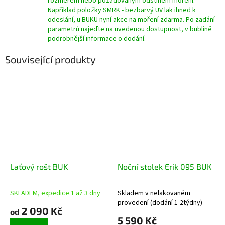
rozměrem nebo požadovaným odstínem moření.
Například položky SMRK - bezbarvý UV lak ihned k
odeslání, u BUKU nyní akce na moření zdarma. Po zadání
parametrů najeďte na uvedenou dostupnost, v bublině
podrobnější informace o dodání.
Související produkty
Laťový rošt BUK
Noční stolek Erik 095 BUK
SKLADEM, expedice 1 až 3 dny
Skladem v nelakovaném
Průměrné
Průměrné
provedení (dodání 1-2týdny)
hodnocení
hodnocení
2 090 Kč
od
produktu
produktu
5 590 Kč
je