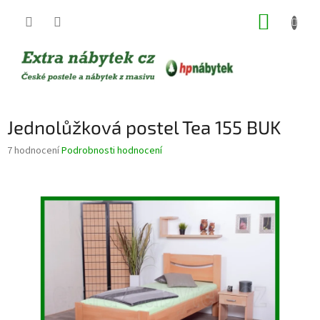
Přejít
NÁKUP
na
obsah
KOŠÍK
Jednolůžková postel Tea 155 BUK
Průměrné
7 hodnocení
Podrobnosti hodnocení
hodnocení
produktu
je
4,7
z
5
hvězdiček.