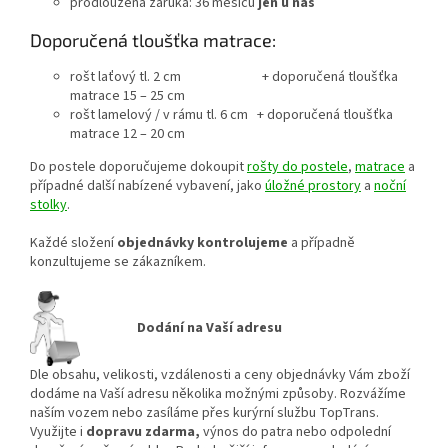
prodloužená záruka: 36 měsíců
jen u nás
Doporučená tloušťka matrace:
rošt laťový tl. 2 cm + doporučená tloušťka
matrace 15 – 25 cm
rošt lamelový / v rámu tl. 6 cm + doporučená tloušťka
matrace 12 – 20 cm
Do postele doporučujeme dokoupit
rošty do postele
,
matrace
a
případné další nabízené vybavení, jako
úložné prostory
a
noční
stolky
.
Každé složení
objednávky kontrolujeme
a případně
konzultujeme se zákazníkem.
Dodání na Vaší adresu
Dle obsahu, velikosti, vzdálenosti a ceny objednávky Vám zboží
dodáme na Vaší adresu několika možnými způsoby. Rozvážíme
naším vozem nebo zasíláme přes kurýrní službu TopTrans.
Využijte i
dopravu zdarma,
výnos do patra nebo odpolední