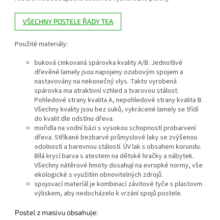
VŠECHNY POSTELE ŘADY TEA
Použité materiály:
buková cinkovaná spárovka kvality A/B. Jednotlivé
dřevěné lamely jsou napojeny ozubovým spojem a
nastavovány na nekonečný vlys. Takto vyrobená
spárovka ma atraktivní vzhled a tvarovou stálost.
Pohledové strany kvalita A, nepohledové strany kvalita B.
Všechny kvality jsou bez suků, vykrácené lamely se třídí
do kvalit dle odstínu dřeva.
mořidla na vodní bázi s vysokou schopností probarvení
dřeva. Stříkané bezbarvé průmyslové laky se zvýšenou
odolností a barevnou stálostí. ÚV lak s obsahem korundu.
Bílá krycí barva s atestem na dětské hračky a nábytek.
Všechny nátěrové hmoty dosahují na evropké normy, vše
ekologické s využitím obnovitelných zdrojů.
spojovací materíál je kombinací závitové tyče s plastovm
výliskem, aby nedocházelo k vrzání spojů postele.
Po
stel z masivu obsahuje: