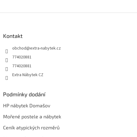
Z
á
p
a
Kontakt
t
obchod
@
extra-nabytek.cz
í
774020881
774020881
Extra Nábytek CZ
Podmínky dodání
HP nábytek Domašov
Mořené postele a nábytek
Ceník atypických rozměrů