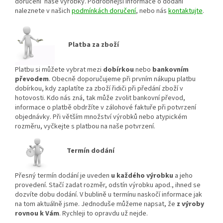
doručení naše výrobky. Podrobnější informace o dodání
naleznete v našich
podmínkách doručení
, nebo nás
kontaktujte
.
Platba za zboží
Platbu si můžete vybrat mezi
dobírkou
nebo
bankovním
převodem
. Obecně doporučujeme při prvním nákupu platbu
dobírkou, kdy zaplatíte za zboží řidiči při předání zboží v
hotovosti. Kdo nás zná, tak může zvolit bankovní převod,
informace o platbě obdržíte v zálohové faktuře při potvrzení
objednávky. Při větším množství výrobků nebo atypickém
rozměru, vyčkejte s platbou na naše potvrzení.
Termín dodání
Přesný termín dodání je uveden
u každého výrobku
a jeho
provedení. Stačí zadat rozměr, odstín výrobku apod., ihned se
dozvíte dobu dodání. V bublině u termínu naskočí informace jak
na tom aktuálně jsme. Jednoduše můžeme napsat, že
z výroby
rovnou k Vám
. Rychleji to opravdu už nejde.