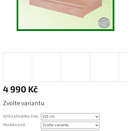
4 990 Kč
Měrná
Zvolte variantu
cena:
Výška předního čela
Hloubka pod