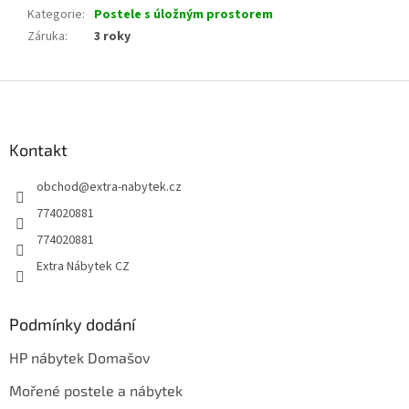
Kategorie
:
Postele s úložným prostorem
Záruka
:
3 roky
Z
á
p
a
Kontakt
t
obchod
@
extra-nabytek.cz
í
774020881
774020881
Extra Nábytek CZ
Podmínky dodání
HP nábytek Domašov
Mořené postele a nábytek