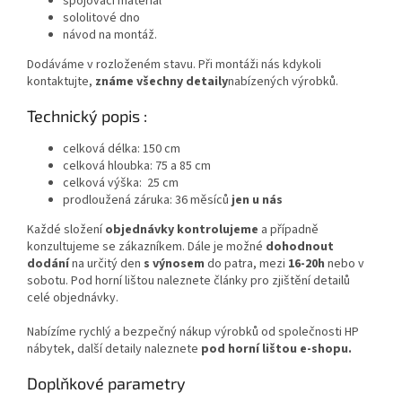
spojovací materiál
sololitové dno
návod na montáž.
Dodáváme v rozloženém stavu. Při montáži nás kdykoli
kontaktujte,
známe všechny detaily
nabízených výrobků.
Technický popis :
celková délka: 150 cm
celková hloubka: 75 a 85 cm
celková výška: 25 cm
prodloužená záruka: 36 měsíců
jen u nás
Každé složení
objednávky kontrolujeme
a případně
konzultujeme se zákazníkem. Dále je možné
dohodnout
dodání
na určitý den
s výnosem
do patra, mezi
16-20h
nebo v
sobotu. Pod horní lištou naleznete články pro zjištění detailů
celé objednávky.
Nabízíme rychlý a bezpečný nákup výrobků od společnosti HP
nábytek, další detaily naleznete
pod horní lištou e-shopu.
Doplňkové parametry