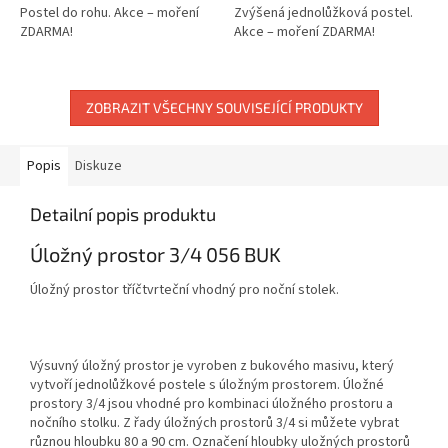
5
5
Postel do rohu. Akce – moření
Zvýšená jednolůžková postel.
hvězdiček.
hvězdiček.
ZDARMA!
Akce – moření ZDARMA!
ZOBRAZIT VŠECHNY SOUVISEJÍCÍ PRODUKTY
Popis
Diskuze
Detailní popis produktu
Úložný prostor 3/4 056 BUK
Úložný prostor tříčtvrteční vhodný pro noční stolek.
Výsuvný úložný prostor je vyroben z bukového masivu, který
vytvoří jednolůžkové postele s úložným prostorem. Úložné
prostory 3/4 jsou vhodné pro kombinaci úložného prostoru a
nočního stolku. Z řady úložných prostorů 3/4 si můžete vybrat
různou hloubku 80 a 90 cm. Označení hloubky uložných prostorů