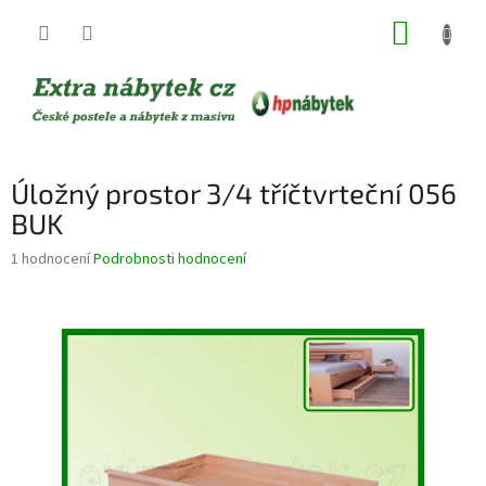
Přejít
NÁKUP
na
obsah
KOŠÍK
Úložný prostor 3/4 tříčtvrteční 056
BUK
Průměrné
1 hodnocení
Podrobnosti hodnocení
hodnocení
produktu
je
5,0
z
5
hvězdiček.