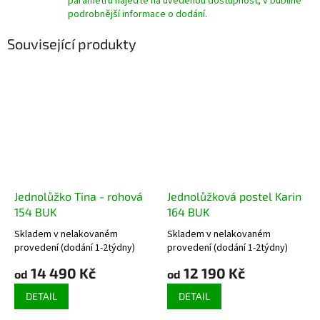
parametrů najeďte na uvedenou dostupnost, v bublině
podrobnější informace o dodání.
Související produkty
Jednolůžko Tina - rohová
Jednolůžková postel Karin
154 BUK
164 BUK
Skladem v nelakovaném
Skladem v nelakovaném
Průměrné
Průměrné
provedení (dodání 1-2týdny)
provedení (dodání 1-2týdny)
hodnocení
hodnocení
produktu
produktu
14 490 Kč
12 190 Kč
od
od
je
je
3,8
DETAIL
4,6
DETAIL
z
z