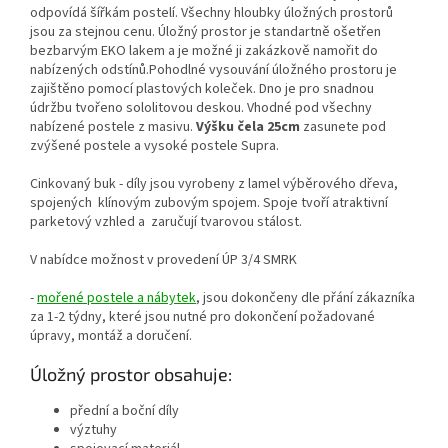
odpovídá šířkám postelí. Všechny hloubky úložných prostorů
jsou za stejnou cenu. Úložný prostor je standartně ošetřen
bezbarvým EKO lakem a je možné ji zakázkově namořit do
nabízených odstínů.Pohodlné vysouvání úložného prostoru je
zajištěno pomocí plastových koleček. Dno je pro snadnou
údržbu tvořeno sololitovou deskou. Vhodné pod všechny
nabízené postele z masivu.
Výšku čela 25cm
zasunete pod
zvýšené postele a vysoké postele Supra.
Cinkovaný buk - díly jsou vyrobeny z lamel výběrového dřeva,
spojených klínovým zubovým spojem. Spoje tvoří atraktivní
parketový vzhled a zaručují tvarovou stálost.
V nabídce možnost v provedení ÚP 3/4 SMRK
-
mořené postele a nábytek
, jsou dokončeny dle přání zákazníka
za 1-2 týdny, které jsou nutné pro dokončení požadované
úpravy, montáž a doručení.
Úložný prostor obsahuje:
přední a boční díly
výztuhy