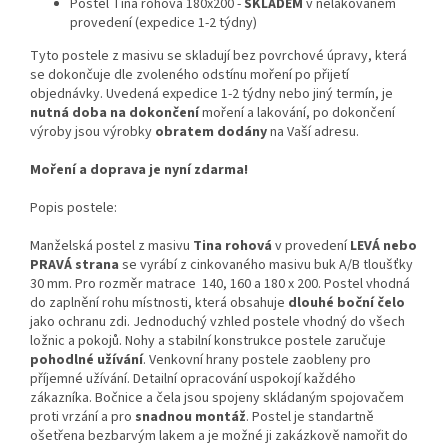
Postel Tina rohová 180x200 -
SKLADEM
v nelakovaném
provedení (expedice 1-2 týdny)
Tyto postele z masivu se skladují bez povrchové úpravy, která
se dokončuje dle zvoleného odstínu moření po přijetí
objednávky. Uvedená expedice 1-2 týdny nebo jiný termín, je
nutná doba na dokončení
moření a lakování, po dokončení
výroby jsou výrobky
obratem dodány
na Vaší adresu.
Moření a doprava je nyní zdarma!
Popis postele:
Manželská postel z masivu
Tina rohová
v provedení
LEVÁ nebo
PRAVÁ strana
se vyrábí z cinkovaného masivu buk A/B tloušťky
30 mm. Pro rozměr matrace 140, 160 a 180 x 200. Postel vhodná
do zaplnění rohu místnosti, která obsahuje
dlouhé boční čelo
jako ochranu zdi. Jednoduchý vzhled postele vhodný do všech
ložnic a pokojů. Nohy a stabilní konstrukce postele zaručuje
pohodlné užívání
. Venkovní hrany postele zaobleny pro
příjemné užívání. Detailní opracování uspokojí každého
zákazníka. Bočnice a čela jsou spojeny skládaným spojovačem
proti vrzání a pro
snadnou montáž
. Postel je standartně
ošetřena bezbarvým lakem a je možné ji zakázkově namořit do