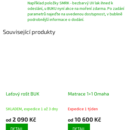
Například položky SMRK - bezbarvý UV lak ihned k
odeslání, u BUKU nyní akce na moření zdarma. Po zadání
parametrů najeďte na uvedenou dostupnost, v bublině
podrobnější informace o dodání.
Související produkty
Laťový rošt BUK
Matrace 1+1 Omaha
SKLADEM, expedice 1 až 3 dny
Expedice 1 týden
Průměrné
Průměrné
hodnocení
hodnocení
2 090 Kč
10 600 Kč
od
od
produktu
produktu
je
je
DETAIL
DETAIL