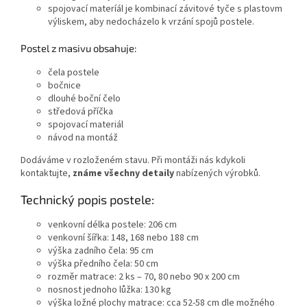
spojovací materíál je kombinací závitové tyče s plastovm
výliskem, aby nedocházelo k vrzání spojů postele.
Po
stel z masivu obsahuje:
čela postele
bočnice
dlouhé boční čelo
středová příčka
spojovací materiál
návod na montáž
Dodáváme v rozloženém stavu. Při montáži nás kdykoli
kontaktujte,
známe všechny detaily
nabízených výrobků.
Technický popis postele:
venkovní délka postele: 206 cm
venkovní šířka: 148, 168 nebo 188 cm
výška zadního čela: 95 cm
výška předního čela: 50 cm
rozměr matrace: 2 ks – 70, 80 nebo 90 x 200 cm
nosnost jednoho lůžka: 130 kg
výška ložné plochy matrace: cca 52-58 cm dle možného