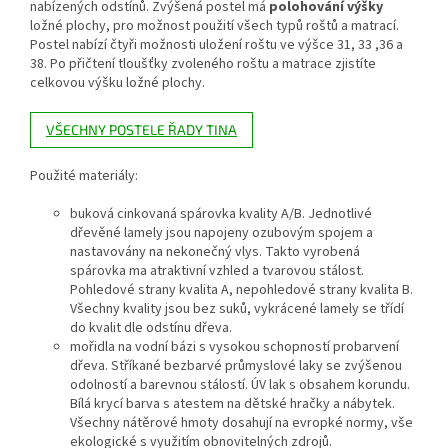
nabízených odstínů. Zvýšená postel má
polohování výšky
ložné plochy, pro možnost použití všech typů roštů a matrací.
Postel nabízí čtyři možnosti uložení roštu ve výšce 31, 33 ,36 a
38. Po přičtení tloušťky zvoleného roštu a matrace zjistíte
celkovou výšku ložné plochy.
VŠECHNY POSTELE ŘADY TINA
Použité materiály:
buková cinkovaná spárovka kvality A/B. Jednotlivé
dřevěné lamely jsou napojeny ozubovým spojem a
nastavovány na nekonečný vlys. Takto vyrobená
spárovka ma atraktivní vzhled a tvarovou stálost.
Pohledové strany kvalita A, nepohledové strany kvalita B.
Všechny kvality jsou bez suků, vykrácené lamely se třídí
do kvalit dle odstínu dřeva.
mořidla na vodní bázi s vysokou schopností probarvení
dřeva. Stříkané bezbarvé průmyslové laky se zvýšenou
odolností a barevnou stálostí. ÚV lak s obsahem korundu.
Bílá krycí barva s atestem na dětské hračky a nábytek.
Všechny nátěrové hmoty dosahují na evropké normy, vše
ekologické s využitím obnovitelných zdrojů.