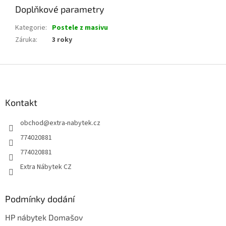
Doplňkové parametry
Kategorie
:
Postele z masivu
Záruka
:
3 roky
Z
á
p
a
Kontakt
t
obchod
@
extra-nabytek.cz
í
774020881
774020881
Extra Nábytek CZ
Podmínky dodání
HP nábytek Domašov