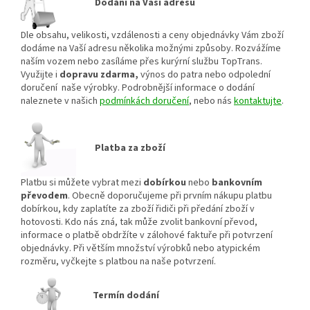
Dodání na Vaší adresu
Dle obsahu, velikosti, vzdálenosti a ceny objednávky Vám zboží
dodáme na Vaší adresu několika možnými způsoby. Rozvážíme
naším vozem nebo zasíláme přes kurýrní službu TopTrans.
Využijte i
dopravu zdarma,
výnos do patra nebo odpolední
doručení naše výrobky. Podrobnější informace o dodání
naleznete v našich
podmínkách doručení
, nebo nás
kontaktujte
.
Platba za zboží
Platbu si můžete vybrat mezi
dobírkou
nebo
bankovním
převodem
. Obecně doporučujeme při prvním nákupu platbu
dobírkou, kdy zaplatíte za zboží řidiči při předání zboží v
hotovosti. Kdo nás zná, tak může zvolit bankovní převod,
informace o platbě obdržíte v zálohové faktuře při potvrzení
objednávky. Při větším množství výrobků nebo atypickém
rozměru, vyčkejte s platbou na naše potvrzení.
Termín dodání