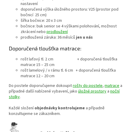
nastavení
doporučená výška úložného prostoru: V25 (prostor pod
bočnicí 25 cm)
šířka bočnice: 20 x 3 cm
bočnice: buk senior se 4 výškami polohování, možnost
zkrácení nebo
prodloužení
prodloužená záruka: 36 měsíců
jen u nás
Doporučená tloušťka matrace:
rošt laťový tl. 2 cm + doporučená tloušťka
matrace 15 – 25 cm
rošt lamelový / v rámu tl. 6 cm + doporučená tloušťka
matrace 12 – 20 cm
Do postele doporučujeme dokoupit
rošty do postele
,
matrace
a
případné další nabízené vybavení, jako
úložné prostory
a
noční
stolky
.
Každé složení
objednávky kontrolujeme
a případně
konzultujeme se zákazníkem.