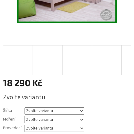
18 290 Kč
Měrná
Zvolte variantu
cena:
Šířka
Moření
Provedení