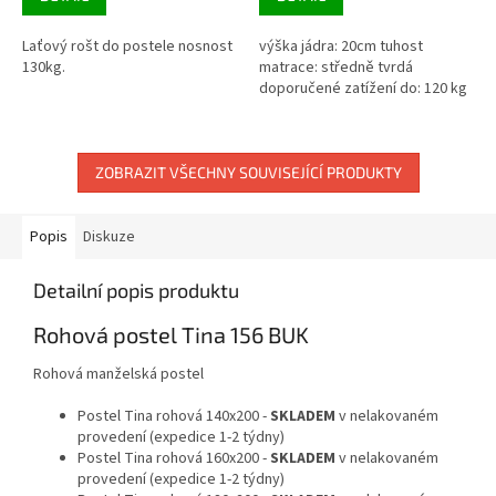
3,5
4,0
z
z
Laťový rošt do postele nosnost
výška jádra: 20cm tuhost
5
5
130kg.
matrace: středně tvrdá
hvězdiček.
hvězdiček.
doporučené zatížení do: 120 kg
ZOBRAZIT VŠECHNY SOUVISEJÍCÍ PRODUKTY
Popis
Diskuze
Detailní popis produktu
Rohová postel Tina 156 BUK
Rohová manželská postel
Postel Tina rohová 140x200 -
SKLADEM
v nelakovaném
provedení (expedice 1-2 týdny)
Postel Tina rohová 160x200 -
SKLADEM
v nelakovaném
provedení (expedice 1-2 týdny)