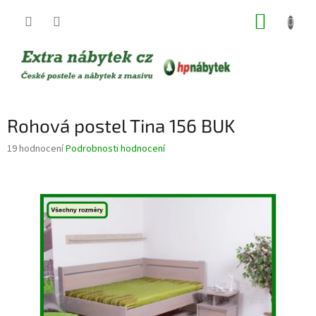
Přejít
NÁKUP
na
obsah
KOŠÍK
Rohová postel Tina 156 BUK
Průměrné
19 hodnocení
Podrobnosti hodnocení
hodnocení
produktu
je
3,5
z
5
hvězdiček.