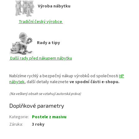
Výroba nábytku
Tradiční český výrobce
Rady a tipy
Další rady před nákupem nábytku
Nabízíme rychlý a bezpečný nákup výrobků od společnosti
HP
nábytek
, další detaily naleznete
ve spodní části e-shopu.
(Na veškerý obsah se vztahují autorská práva)
Doplňkové parametry
Kategorie
:
Postele z masivu
Záruka
:
3 roky