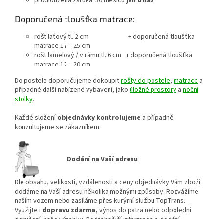
prodloužená záruka: 36 měsíců
jen u nás
Doporučená tloušťka matrace:
rošt laťový tl. 2 cm + doporučená tloušťka
matrace 17 – 25 cm
rošt lamelový / v rámu tl. 6 cm + doporučená tloušťka
matrace 12 – 20 cm
Do postele doporučujeme dokoupit
rošty do postele
,
matrace
a
případné další nabízené vybavení, jako
úložné prostory
a
noční
stolky
.
Každé složení
objednávky kontrolujeme
a případně
konzultujeme se zákazníkem.
Dodání na Vaší adresu
Dle obsahu, velikosti, vzdálenosti a ceny objednávky Vám zboží
dodáme na Vaší adresu několika možnými způsoby. Rozvážíme
naším vozem nebo zasíláme přes kurýrní službu TopTrans.
Využijte i
dopravu zdarma,
výnos do patra nebo odpolední