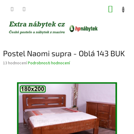
Přejít
NÁKUP
na
obsah
KOŠÍK
Postel Naomi supra - Oblá 143 BUK
Průměrné
13 hodnocení
Podrobnosti hodnocení
hodnocení
produktu
je
3,5
z
5
hvězdiček.