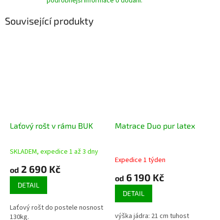
podrobnější informace o dodání.
Související produkty
Laťový rošt v rámu BUK
Matrace Duo pur latex
SKLADEM, expedice 1 až 3 dny
Průměrné
Expedice 1 týden
hodnocení
2 690 Kč
od
produktu
6 190 Kč
od
je
DETAIL
4,3
DETAIL
z
Laťový rošt do postele nosnost
5
výška jádra: 21 cm tuhost
130kg.
hvězdiček.