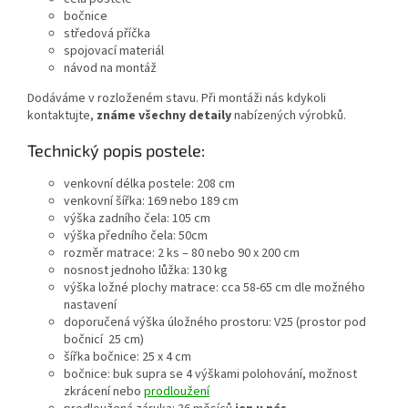
bočnice
středová příčka
spojovací materiál
návod na montáž
Dodáváme v rozloženém stavu. Při montáži nás kdykoli
kontaktujte,
známe všechny detaily
nabízených výrobků.
Technický popis postele:
venkovní délka postele: 208 cm
venkovní šířka: 169 nebo 189 cm
výška zadního čela: 105 cm
výška předního čela: 50cm
rozměr matrace: 2 ks – 80 nebo 90 x 200 cm
nosnost jednoho lůžka: 130 kg
výška ložné plochy matrace: cca 58-65 cm dle možného
nastavení
doporučená výška úložného prostoru: V25 (prostor pod
bočnicí 25 cm)
šířka bočnice: 25 x 4 cm
bočnice: buk supra se 4 výškami polohování, možnost
zkrácení nebo
prodloužení