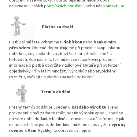
doručení naše výrobky. Podrobnější informace o dodání
naleznete v našich
podmínkách doručení
, nebo nás
kontaktujte
.
Platba za zboží
Platbu si můžete vybrat mezi
dobírkou
nebo
bankovním
převodem
. Obecně doporučujeme při prvním nákupu platbu
dobírkou, kdy zaplatíte za zboží řidiči při předání zboží v
hotovosti. Kdo nás zná, tak může zvolit bankovní převod,
informace o platbě obdržíte v zálohové faktuře při potvrzení
objednávky. Při větším množství výrobků nebo atypickém
rozměru, vyčkejte s platbou na naše potvrzení.
Termín dodání
Přesný termín dodání je uveden
u každého výrobku
a jeho
provedení. Stačí zadat rozměr, odstín výrobku apod., ihned se
dozvíte dobu dodání. V bublině u termínu naskočí informace jak
na tom aktuálně jsme. Jednoduše můžeme napsat, že
z výroby
rovnou k Vám
. Rychleji to opravdu už nejde.