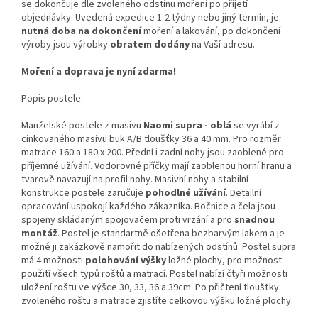
se dokončuje dle zvoleného odstínu moření po přijetí
objednávky. Uvedená expedice 1-2 týdny nebo jiný termín, je
nutná doba na dokončení
moření a lakování, po dokončení
výroby jsou výrobky
obratem dodány
na Vaší adresu.
Moření a doprava je nyní zdarma!
Popis postele:
Manželské postele z masivu
Naomi supra - oblá
se vyrábí z
cinkovaného masivu buk A/B tloušťky 36 a 40 mm. Pro rozměr
matrace 160 a 180 x 200. Přední i zadní nohy jsou zaoblené pro
příjemné užívání. Vodorovné příčky mají zaoblenou horní hranu a
tvarově navazují na profil nohy. Masivní nohy a stabilní
konstrukce postele zaručuje
pohodlné užívání
. Detailní
opracování uspokojí každého zákazníka. Bočnice a čela jsou
spojeny skládaným spojovačem proti vrzání a pro
snadnou
montáž
. Postel je standartně ošetřena bezbarvým lakem a je
možné ji zakázkově namořit do nabízených odstínů. Postel supra
má 4 možnosti
polohování výšky
ložné plochy, pro možnost
použití všech typů roštů a matrací. Postel nabízí čtyři možnosti
uložení roštu ve výšce 30, 33, 36 a 39cm. Po přičtení tloušťky
zvoleného roštu a matrace zjistíte celkovou výšku ložné plochy.