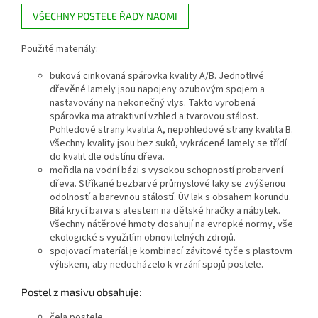
VŠECHNY POSTELE ŘADY NAOMI
Použité materiály:
buková cinkovaná spárovka kvality A/B. Jednotlivé
dřevěné lamely jsou napojeny ozubovým spojem a
nastavovány na nekonečný vlys. Takto vyrobená
spárovka ma atraktivní vzhled a tvarovou stálost.
Pohledové strany kvalita A, nepohledové strany kvalita B.
Všechny kvality jsou bez suků, vykrácené lamely se třídí
do kvalit dle odstínu dřeva.
mořidla na vodní bázi s vysokou schopností probarvení
dřeva. Stříkané bezbarvé průmyslové laky se zvýšenou
odolností a barevnou stálostí. ÚV lak s obsahem korundu.
Bílá krycí barva s atestem na dětské hračky a nábytek.
Všechny nátěrové hmoty dosahují na evropké normy, vše
ekologické s využitím obnovitelných zdrojů.
spojovací materíál je kombinací závitové tyče s plastovm
výliskem, aby nedocházelo k vrzání spojů postele.
Postel z masivu obsahuje:
čela postele