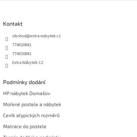
Z
á
p
a
Kontakt
t
obchod
@
extra-nabytek.cz
í
774020881
774020881
Extra Nábytek CZ
Podmínky dodání
HP nábytek Domašov
Mořené postele a nábytek
Ceník atypických rozměrů
Matrace do postele