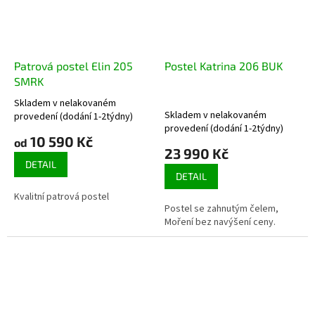
Patrová postel Elin 205
Postel Katrina 206 BUK
SMRK
Skladem v nelakovaném
Průměrné
Skladem v nelakovaném
provedení (dodání 1-2týdny)
hodnocení
provedení (dodání 1-2týdny)
produktu
10 590 Kč
od
je
23 990 Kč
3,7
DETAIL
DETAIL
z
5
Kvalitní patrová postel
hvězdiček.
Postel se zahnutým čelem,
Moření bez navýšení ceny.