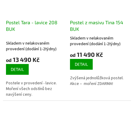
Postel Tara - lavice 208
Postel z masivu Tina 154
BUK
BUK
Skladem v nelakovaném
Průměrné
Skladem v nelakovaném
provedení (dodání 1-2týdny)
hodnocení
provedení (dodání 1-2týdny)
produktu
11 490 Kč
od
13 490 Kč
je
od
4,2
DETAIL
DETAIL
z
5
Zvýšená jednolůžková postel.
hvězdiček.
Postele v provedení - lavice.
Akce – moření ZDARMA!
Moření všech odstínů bez
navýšení ceny.