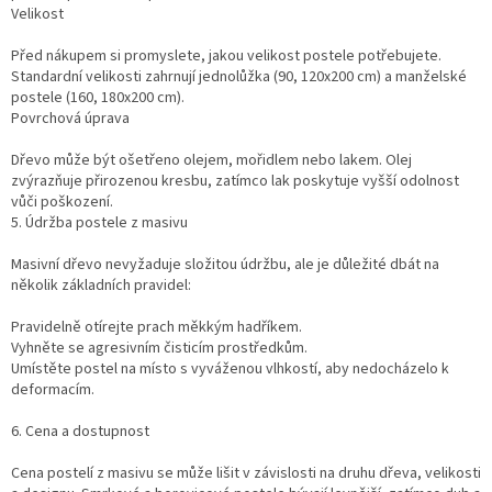
Velikost
Před nákupem si promyslete, jakou velikost postele potřebujete.
Standardní velikosti zahrnují jednolůžka (90, 120x200 cm) a manželské
postele (160, 180x200 cm).
Povrchová úprava
Dřevo může být ošetřeno olejem, mořidlem nebo lakem. Olej
zvýrazňuje přirozenou kresbu, zatímco lak poskytuje vyšší odolnost
vůči poškození.
5. Údržba postele z masivu
Masivní dřevo nevyžaduje složitou údržbu, ale je důležité dbát na
několik základních pravidel:
Pravidelně otírejte prach měkkým hadříkem.
Vyhněte se agresivním čisticím prostředkům.
Umístěte postel na místo s vyváženou vlhkostí, aby nedocházelo k
deformacím.
6. Cena a dostupnost
Cena postelí z masivu se může lišit v závislosti na druhu dřeva, velikosti