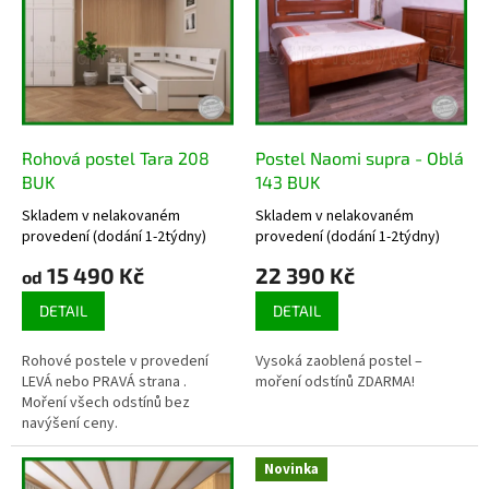
u
p
k
i
t
s
ů
p
r
o
d
Rohová postel Tara 208
Postel Naomi supra - Oblá
u
BUK
143 BUK
k
Skladem v nelakovaném
Skladem v nelakovaném
t
Průměrné
Průměrné
provedení (dodání 1-2týdny)
provedení (dodání 1-2týdny)
hodnocení
hodnocení
ů
produktu
produktu
15 490 Kč
22 390 Kč
od
je
je
3,3
DETAIL
3,5
DETAIL
z
z
5
5
Rohové postele v provedení
Vysoká zaoblená postel –
hvězdiček.
hvězdiček.
LEVÁ nebo PRAVÁ strana .
moření odstínů ZDARMA!
Moření všech odstínů bez
navýšení ceny.
Novinka