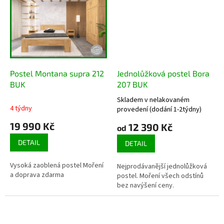
Postel Montana supra 212
Jednolůžková postel Bora
BUK
207 BUK
Skladem v nelakovaném
Průměrné
4 týdny
provedení (dodání 1-2týdny)
hodnocení
19 990 Kč
produktu
12 390 Kč
od
je
DETAIL
5,0
DETAIL
z
5
Vysoká zaoblená postel Moření
Nejprodávanější jednolůžková
hvězdiček.
a doprava zdarma
postel. Moření všech odstínů
bez navýšení ceny.