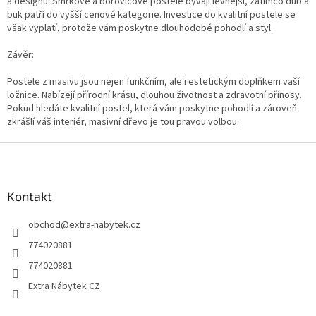
a designu. Smrkové a borovicové postele bývají levnější, zatímco dub a
buk patří do vyšší cenové kategorie. Investice do kvalitní postele se
však vyplatí, protože vám poskytne dlouhodobé pohodlí a styl.
Závěr:
Postele z masivu jsou nejen funkčním, ale i estetickým doplňkem vaší
ložnice. Nabízejí přírodní krásu, dlouhou životnost a zdravotní přínosy.
Pokud hledáte kvalitní postel, která vám poskytne pohodlí a zároveň
zkrášlí váš interiér, masivní dřevo je tou pravou volbou.
Z
á
p
a
Kontakt
t
obchod
@
extra-nabytek.cz
í
774020881
774020881
Extra Nábytek CZ