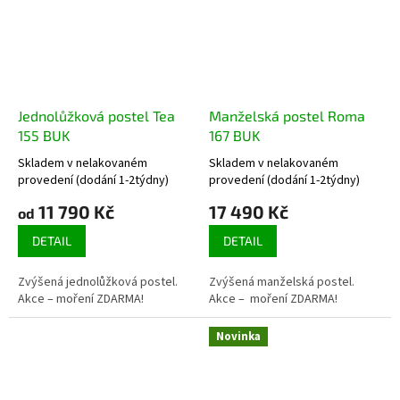
Jednolůžková postel Tea
Manželská postel Roma
155 BUK
167 BUK
Skladem v nelakovaném
Skladem v nelakovaném
Průměrné
Průměrné
provedení (dodání 1-2týdny)
provedení (dodání 1-2týdny)
hodnocení
hodnocení
produktu
produktu
11 790 Kč
17 490 Kč
od
je
je
4,7
DETAIL
4,5
DETAIL
z
z
5
5
Zvýšená jednolůžková postel.
Zvýšená manželská postel.
hvězdiček.
hvězdiček.
Akce – moření ZDARMA!
Akce – moření ZDARMA!
Novinka