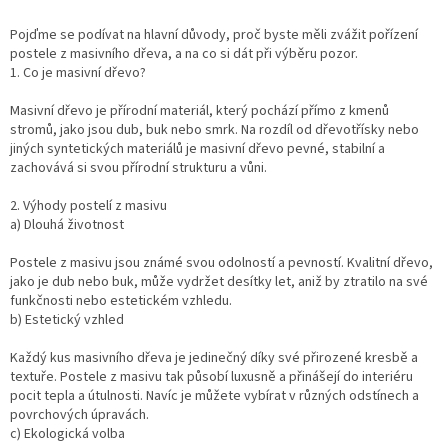
d
o
v
Pojďme se podívat na hlavní důvody, proč byste měli zvážit pořízení
a
á
postele z masivního dřeva, a na co si dát při výběru pozor.
c
n
1. Co je masivní dřevo?
í
í
p
Masivní dřevo je přírodní materiál, který pochází přímo z kmenů
r
stromů, jako jsou dub, buk nebo smrk. Na rozdíl od dřevotřísky nebo
v
jiných syntetických materiálů je masivní dřevo pevné, stabilní a
k
zachovává si svou přírodní strukturu a vůni.
y
v
2. Výhody postelí z masivu
ý
a) Dlouhá životnost
p
i
Postele z masivu jsou známé svou odolností a pevností. Kvalitní dřevo,
s
jako je dub nebo buk, může vydržet desítky let, aniž by ztratilo na své
u
funkčnosti nebo estetickém vzhledu.
b) Estetický vzhled
Každý kus masivního dřeva je jedinečný díky své přirozené kresbě a
textuře. Postele z masivu tak působí luxusně a přinášejí do interiéru
pocit tepla a útulnosti. Navíc je můžete vybírat v různých odstínech a
povrchových úpravách.
c) Ekologická volba