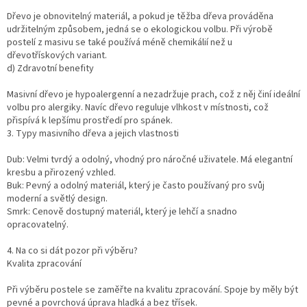
Dřevo je obnovitelný materiál, a pokud je těžba dřeva prováděna
udržitelným způsobem, jedná se o ekologickou volbu. Při výrobě
postelí z masivu se také používá méně chemikálií než u
dřevotřískových variant.
d) Zdravotní benefity
Masivní dřevo je hypoalergenní a nezadržuje prach, což z něj činí ideální
volbu pro alergiky. Navíc dřevo reguluje vlhkost v místnosti, což
přispívá k lepšímu prostředí pro spánek.
3. Typy masivního dřeva a jejich vlastnosti
Dub: Velmi tvrdý a odolný, vhodný pro náročné uživatele. Má elegantní
kresbu a přirozený vzhled.
Buk: Pevný a odolný materiál, který je často používaný pro svůj
moderní a světlý design.
Smrk: Cenově dostupný materiál, který je lehčí a snadno
opracovatelný.
4. Na co si dát pozor při výběru?
Kvalita zpracování
Při výběru postele se zaměřte na kvalitu zpracování. Spoje by měly být
pevné a povrchová úprava hladká a bez třísek.