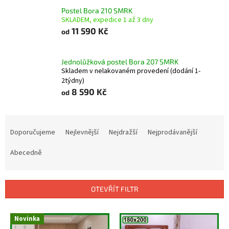
Postel Bora 210 SMRK
SKLADEM, expedice 1 až 3 dny
11 590 Kč
od
Jednolůžková postel Bora 207 SMRK
Skladem v nelakovaném provedení (dodání 1-
2týdny)
8 590 Kč
od
Ř
a
Doporučujeme
Nejlevnější
Nejdražší
Nejprodávanější
z
e
Abecedně
n
í
p
OTEVŘÍT FILTR
r
o
V
Novinka
d
ý