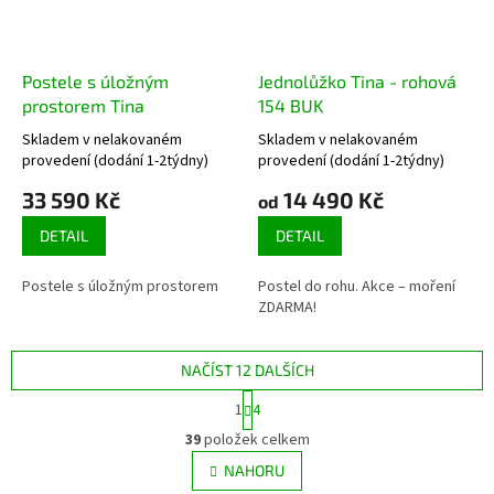
Postele s úložným
Jednolůžko Tina - rohová
prostorem Tina
154 BUK
Skladem v nelakovaném
Skladem v nelakovaném
Průměrné
Průměrné
provedení (dodání 1-2týdny)
provedení (dodání 1-2týdny)
hodnocení
hodnocení
produktu
produktu
33 590 Kč
14 490 Kč
od
je
je
5,0
DETAIL
3,8
DETAIL
z
z
5
5
Postele s úložným prostorem
Postel do rohu. Akce – moření
hvězdiček.
hvězdiček.
ZDARMA!
NAČÍST 12 DALŠÍCH
S
1
4
t
O
r
39
položek celkem
v
á
l
NAHORU
n
á
k