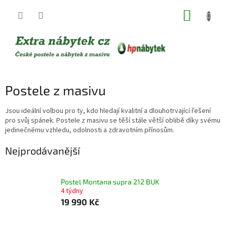
Přejít
NÁKUP
na
obsah
KOŠÍK
Postele z masivu
Jsou ideální volbou pro ty, kdo hledají kvalitní a dlouhotrvající řešení
pro svůj spánek. Postele z masivu se těší stále větší oblibě díky svému
jedinečnému vzhledu, odolnosti a zdravotním přínosům.
Nejprodávanější
Postel Montana supra 212 BUK
4 týdny
19 990 Kč