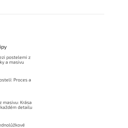
ipy
ezi postelemi z
sky a masivu
stelí: Proces a
z masivu: Krása
v každém detailu
jednolůžkové