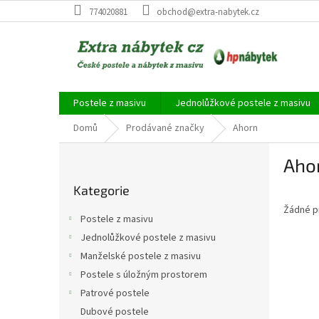
Přejít
774020881
obchod@extra-nabytek.cz
na
obsah
Postele z masivu
Jednolůžkové postele z masivu
Domů
Prodávané značky
Ahorn
P
Aho
o
Přeskočit
s
Kategorie
kategorie
t
Žádné p
r
Postele z masivu
a
Jednolůžkové postele z masivu
n
Manželské postele z masivu
n
í
Postele s úložným prostorem
p
Patrové postele
a
Dubové postele