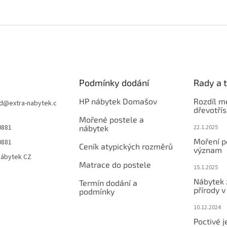
Podmínky dodání
Rady a t
HP nábytek Domašov
Rozdíl m
d
@
extra-nabytek.c
dřevotří
Mořené postele a
0881
nábytek
22.1.2025
Moření po
0881
Ceník atypických rozměrů
význam
Nábytek CZ
Matrace do postele
15.1.2025
Nábytek 
Termín dodání a
přírody 
podmínky
10.12.2024
Poctivé 