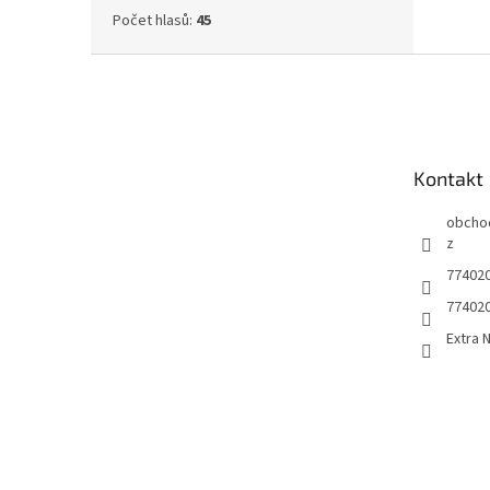
Počet hlasů:
45
Z
á
p
a
t
Kontakt
í
obcho
z
77402
77402
Extra 