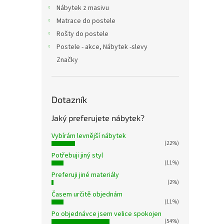
n
Nábytek z masivu
e
Matrace do postele
l
Rošty do postele
Postele - akce, Nábytek -slevy
Značky
Dotazník
Jaký preferujete nábytek?
Vybírám levnější nábytek
(22%)
Potřebuji jiný styl
(11%)
Preferuji jiné materiály
(2%)
Časem určitě objednám
(11%)
Po objednávce jsem velice spokojen
(54%)