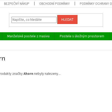
BEZPEČNÝ NÁKUP
OBCHODNÍ PODMÍNKY
PODMÍNKY OCHRANY O
HLEDAT
Manželské postele z masivu
Postele s úložným prostorem
rn
rodukty značky
Ahorn
nebyly nalezeny...