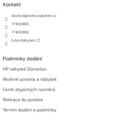
a
Kontakt
t
obchod
@
extra-nabytek.cz
í
774020881
774020881
Extra Nábytek CZ
Podmínky dodání
HP nábytek Domašov
Mořené postele a nábytek
Ceník atypických rozměrů
Matrace do postele
Termín dodání a podmínky