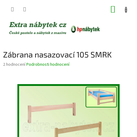
Přejít
NÁKUP
na
obsah
KOŠÍK
Zábrana nasazovací 105 SMRK
Průměrné
2 hodnocení
Podrobnosti hodnocení
hodnocení
produktu
je
4,5
z
5
hvězdiček.