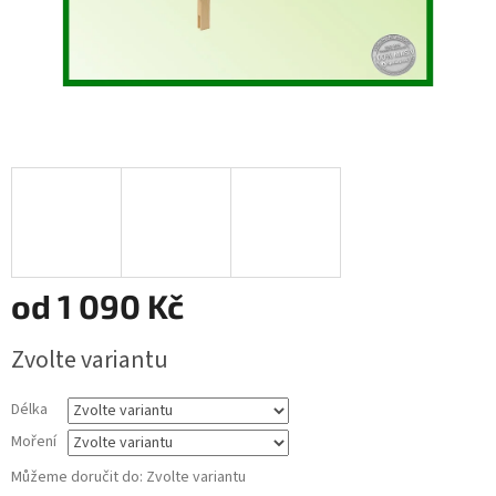
od
1 090 Kč
Měrná
Zvolte variantu
cena:
Délka
Moření
Můžeme doručit do:
Zvolte variantu