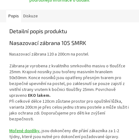
podrobnější informace o dodání.
Popis
Diskuze
Detailní popis produktu
Nasazovací zábrana 105 SMRK
Nasazovací zábrana 120 a 200cm na postel.
Zábrana je vyrobena z kvalitního smrkového masivu o tloušťce
25mm. Krajové nosníky jsou tvořeny masivním hranolem
50x50mm. Konce nosníků jsou opatřeny přesným tvarem pro
bezpečné upevnění na postel, po zaklesnutí se pouze zajistí z
vnitřní strany vrutem k bočnici tloušťky 25mm. Povrchově
upraveno
EKO lakem.
Při celkové délce 120cm zůstane prostor pro opuštění lůžka,
varianta 200cm je přes celou jednu stranu postele a může služit i
jako ochrana zdi. Doporučujeme pro děti ke zvýšení
bezpečnosti.
Mořené doplňky
, jsou dokončeny dle přání zákazníka za 1-2
týdny, které jsou nutné pro dokončení požadované úpravy.