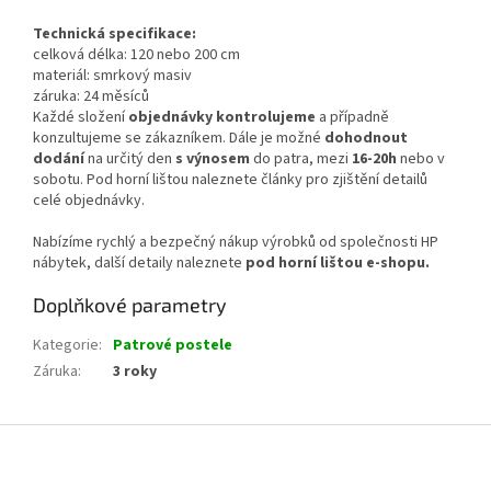
Technická specifikace:
celková délka: 120 nebo 200 cm
materiál: smrkový masiv
záruka: 24 měsíců
Každé složení
objednávky kontrolujeme
a případně
konzultujeme se zákazníkem. Dále je možné
dohodnout
dodání
na určitý den
s výnosem
do patra, mezi
16-20h
nebo v
sobotu. Pod horní lištou naleznete články pro zjištění detailů
celé objednávky.
Nabízíme rychlý a bezpečný nákup výrobků od společnosti HP
nábytek, další detaily naleznete
pod horní lištou e-shopu.
Doplňkové parametry
Kategorie
:
Patrové postele
Záruka
:
3 roky
Z
á
p