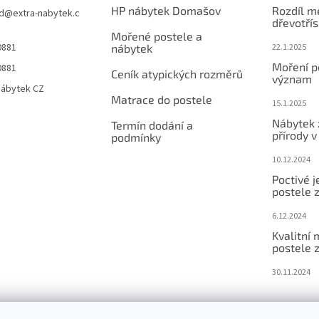
HP nábytek Domašov
Rozdíl m
d
@
extra-nabytek.c
dřevotří
Mořené postele a
0881
nábytek
22.1.2025
Moření po
0881
Ceník atypických rozměrů
význam
Nábytek CZ
Matrace do postele
15.1.2025
Nábytek 
Termín dodání a
přírody 
podmínky
10.12.2024
Poctivé 
postele 
6.12.2024
Kvalitní
postele 
30.11.2024