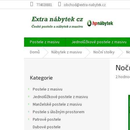
Přejít
774020881
obchod@extra-nabytek.cz
na
obsah
Postele z masivu
Jednolůžkové postele z masivu
Domů
Nábytek z masivu
Noční stolky
No
P
Nočn
o
Přeskočit
s
Průměr
2 hodno
Kategorie
kategorie
t
hodnoce
r
produkt
Postele z masivu
a
je
Jednolůžkové postele z masivu
3,5
n
z
Manželské postele z masivu
n
5
í
Postele s úložným prostorem
hvězdič
p
Patrové postele
a
Dubové postele