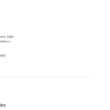
kem. Dále
nebo v
aily
ipy