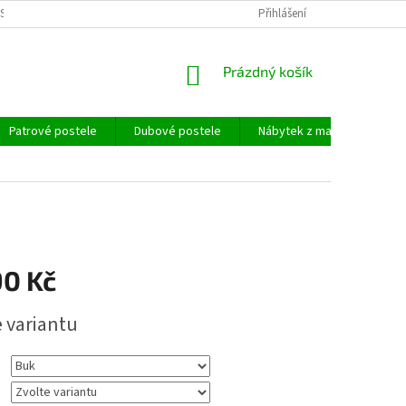
SOBNÍCH ÚDAJŮ
Přihlášení
NÁKUPNÍ
Prázdný košík
KOŠÍK
Patrové postele
Dubové postele
Nábytek z masivu
Ma
90 Kč
e variantu