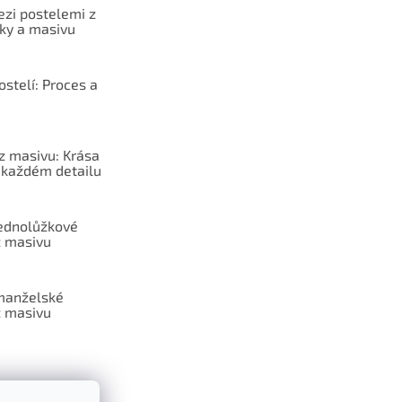
ezi postelemi z
sky a masivu
stelí: Proces a
z masivu: Krása
v každém detailu
jednolůžkové
z masivu
 manželské
z masivu