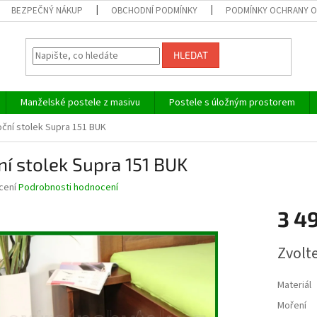
BEZPEČNÝ NÁKUP
OBCHODNÍ PODMÍNKY
PODMÍNKY OCHRANY O
HLEDAT
Manželské postele z masivu
Postele s úložným prostorem
ční stolek Supra 151 BUK
í stolek Supra 151 BUK
né
cení
Podrobnosti hodnocení
ní
3 4
u
Měrná
Zvolt
cena:
ek.
Materiál
Moření