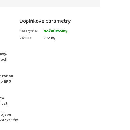
Doplňkové parametry
Kategorie
:
Noční stolky
Záruka
:
3 roky
avy.
 od
 pevnou
no
EKO
vým
lost.
ré jsou
montovaném