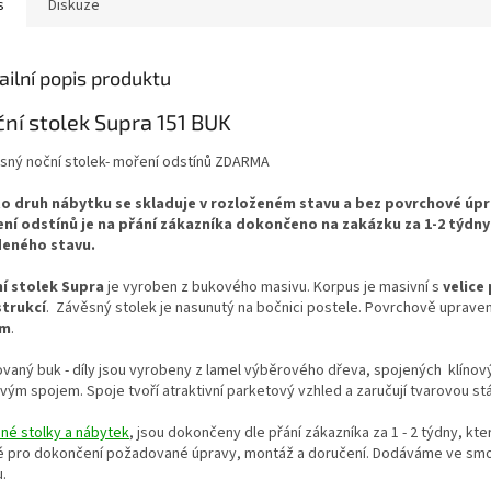
s
Diskuze
ailní popis produktu
ní stolek Supra 151 BUK
sný noční stolek- moření odstínů ZDARMA
o druh nábytku se skladuje v rozloženém stavu a bez povrchové úpr
ní odstínů je na přání zákazníka dokončeno na zakázku za 1-2 týdny
eného stavu.
í stolek Supra
je vyroben z bukového masivu. Korpus je masivní s
velice
trukcí
. Závěsný stolek je nasunutý na bočnici postele. Povrchově uprave
em
.
ovaný buk - díly jsou vyrobeny z lamel výběrového dřeva, spojených klíno
vým spojem. Spoje tvoří atraktivní parketový vzhled a zaručují tvarovou stá
né stolky a nábytek
, jsou dokončeny dle přání zákazníka za 1 - 2 týdny, kte
é pro dokončení požadované úpravy, montáž a doručení. Dodáváme ve s
.