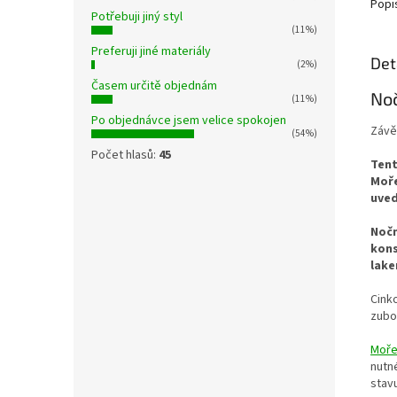
Popi
Potřebuji jiný styl
(11%)
Preferuji jiné materiály
Det
(2%)
Časem určitě objednám
Noč
(11%)
Po objednávce jsem velice spokojen
Závě
(54%)
Počet hlasů:
45
Tent
Moře
uved
Nočn
kons
lak
Cink
zubo
Moře
nutn
stavu