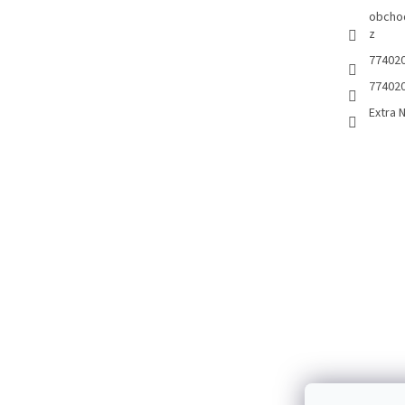
obcho
z
77402
77402
Extra 