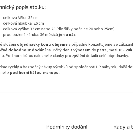
hnický popis stolku:
celková šířka: 32 cm
celková hloubka: 26 cm
celková výška: 32 cm nebo 28 (dle šířky bočnice 20 nebo 25cm)
prodloužená záruka: 36 měsíců
jen u nás
é složení
objednávky kontrolujeme
a případně konzultujeme se zákazní
ožné
dohodnout dodání
na určitý den
s výnosem
do patra, mezi
16 - 20h
u. Pod horní lištou naleznete články pro zjištění detailů celé objednávky.
zíme rychlý a bezpečný nákup výrobků od společnosti HP nábytek, další det
znete
pod horní lištou e-shopu.
Podmínky dodání
Rady a t