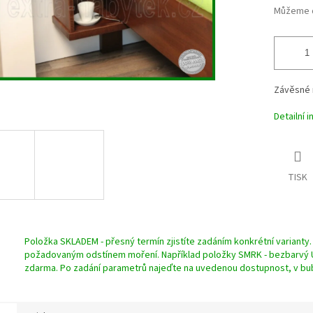
Můžeme d
Závěsné 
Detailní 
TISK
Položka SKLADEM - přesný termín zjistíte zadáním konkrétní variant
požadovaným odstínem moření. Například položky SMRK - bezbarvý UV
zdarma. Po zadání parametrů najeďte na uvedenou dostupnost, v bub