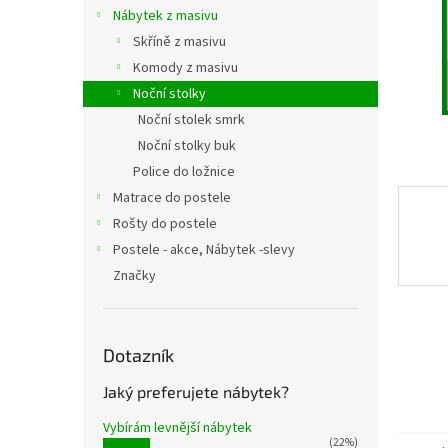
n
Nábytek z masivu
e
Skříně z masivu
l
Komody z masivu
Noční stolky
Noční stolek smrk
Noční stolky buk
Police do ložnice
Matrace do postele
Rošty do postele
Postele - akce, Nábytek -slevy
Značky
Dotazník
Jaký preferujete nábytek?
Vybírám levnější nábytek
(22%)