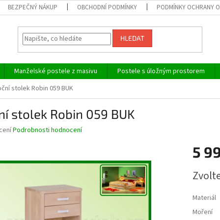
BEZPEČNÝ NÁKUP
OBCHODNÍ PODMÍNKY
PODMÍNKY OCHRANY O
HLEDAT
Manželské postele z masivu
Postele s úložným prostorem
ční stolek Robin 059 BUK
í stolek Robin 059 BUK
né
cení
Podrobnosti hodnocení
ní
5 9
u
Měrná
Zvolt
cena:
ek.
Materiál
Moření