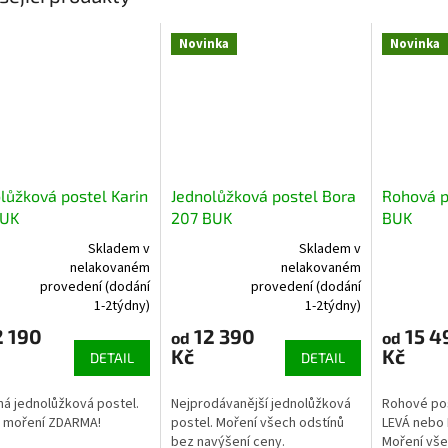
Novinka
Novinka
lůžková postel Karin
Jednolůžková postel Bora
Rohová p
BUK
207 BUK
BUK
Skladem v
Skladem v
nelakovaném
nelakovaném
rné
Průměrné
Průměrné
provedení (dodání
provedení (dodání
cení
hodnocení
hodnocení
1-2týdny)
1-2týdny)
ktu
produktu
produktu
 190
12 390
15 4
je
je
od
od
Kč
Kč
5,0
3,3
DETAIL
DETAIL
z
z
5
5
á jednolůžková postel.
Nejprodávanější jednolůžková
Rohové pos
ček.
hvězdiček.
hvězdiček.
– moření ZDARMA!
postel. Moření všech odstínů
LEVÁ nebo 
bez navýšení ceny.
Moření vše