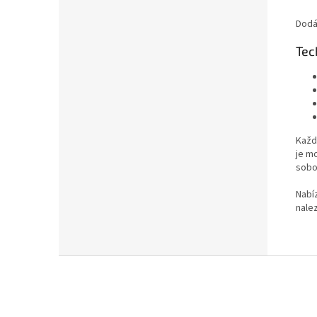
Dodá
Tec
Každ
je m
sobot
Nabí
nale
Z
á
p
a