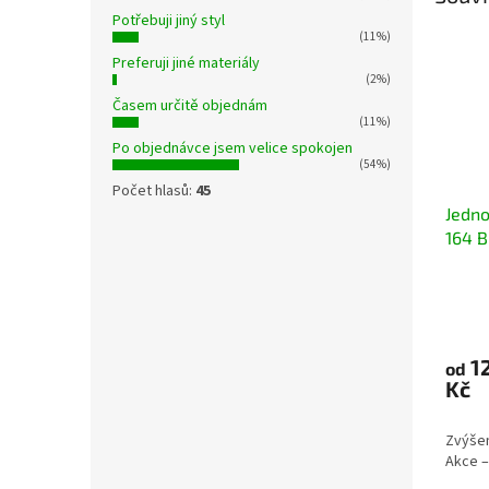
Potřebuji jiný styl
(11%)
Preferuji jiné materiály
(2%)
Časem určitě objednám
(11%)
Po objednávce jsem velice spokojen
(54%)
Počet hlasů:
45
Jedno
164 
Průmě
hodno
produ
12
je
od
Kč
4,6
z
5
Zvýšen
hvězdi
Akce 