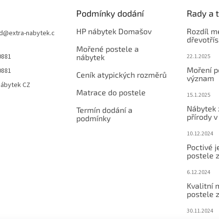
Podmínky dodání
Rady a t
HP nábytek Domašov
Rozdíl m
d
@
extra-nabytek.c
dřevotří
Mořené postele a
0881
nábytek
22.1.2025
Moření po
0881
Ceník atypických rozměrů
význam
Nábytek CZ
Matrace do postele
15.1.2025
Nábytek 
Termín dodání a
přírody 
podmínky
10.12.2024
Poctivé 
postele 
6.12.2024
Kvalitní
postele 
30.11.2024