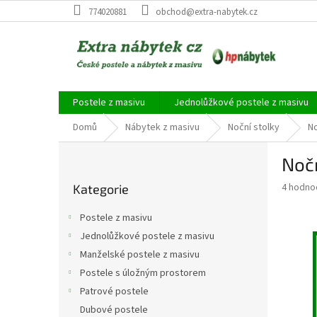
Přejít
774020881
obchod@extra-nabytek.cz
na
obsah
Postele z masivu
Jednolůžkové postele z masivu
Domů
Nábytek z masivu
Noční stolky
No
P
Nočn
o
Přeskočit
s
Průměr
4 hodno
Kategorie
kategorie
t
hodnoce
r
produkt
Postele z masivu
a
je
Jednolůžkové postele z masivu
4,8
n
z
Manželské postele z masivu
n
5
í
Postele s úložným prostorem
hvězdič
p
Patrové postele
a
Dubové postele