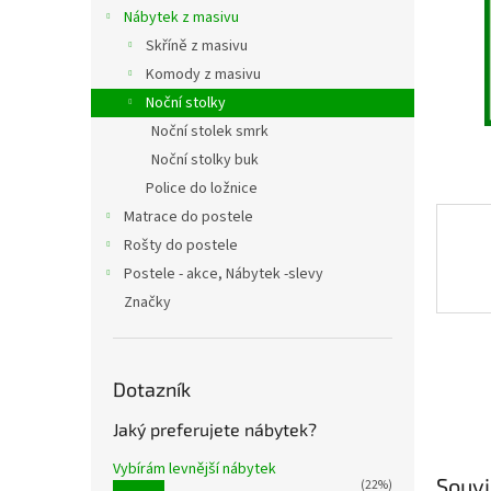
n
Nábytek z masivu
e
Skříně z masivu
l
Komody z masivu
Noční stolky
Noční stolek smrk
Noční stolky buk
Police do ložnice
Matrace do postele
Rošty do postele
Postele - akce, Nábytek -slevy
Značky
Dotazník
Jaký preferujete nábytek?
Vybírám levnější nábytek
Souvi
(22%)