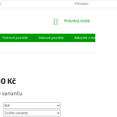
SOBNÍCH ÚDAJŮ
Přihlášení
NÁKUPNÍ
Prázdný košík
KOŠÍK
Patrové postele
Dubové postele
Nábytek z masivu
Ma
90 Kč
e variantu