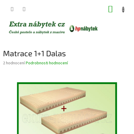
Přejít
NÁKUP
na
obsah
KOŠÍK
Matrace 1+1 Dalas
Průměrné
2 hodnocení
Podrobnosti hodnocení
hodnocení
produktu
je
4,0
z
5
hvězdiček.