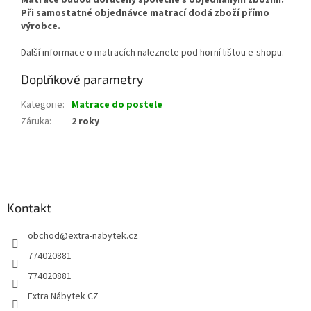
Matrace budou doručeny společně s objednaným zbožím.
Při samostatné objednávce matrací dodá zboží přímo
výrobce.
Další informace o matracích naleznete pod horní lištou e-shopu.
Doplňkové parametry
Kategorie
:
Matrace do postele
Záruka
:
2 roky
Z
á
p
a
Kontakt
t
obchod
@
extra-nabytek.cz
í
774020881
774020881
Extra Nábytek CZ