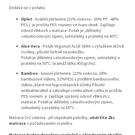
Dodává se v potahu:
Úplet
- kvalitní pletenina (32% viskoza - 20% PP - 48%
PES ) je prošita PES rounem ve tvaru vlnek. Zajištuje
odvod vlhkosti z matrace. Potah je ,dělitelný
celoobvodovým zipem, snímatelný a pratelný na 40°C.
Aloe Vera
- Potah Virgomat ALOE VERA s výtažkem léčivé
rostliny, působí šetrně na pokožku.
Potah je dělitelný celoobvodovým zipem, snímatelný a
pratelný na 50°C. Gramáž látky:450 gr/m2.
Bamboo
- luxusní pletenina (22% viskoza, 26%
bambusové vlákno, 52%PES) s podílem bambusového
vlákna ,které má hygroskopické účinky.Působí
antibakteriálně a zabraňuje vzniku plísní. Látka je prošita
PES rounem a zajištuje správný odvod vlhkosti z
matrace. Potah je dělitelný celoobvodovým zipem,
snímatelný a pratelný na 50°C.
Matrace 1+1 zdarma - při objednání položky,
obdržíte 2ks
matrace
v požadovaném rozměru.