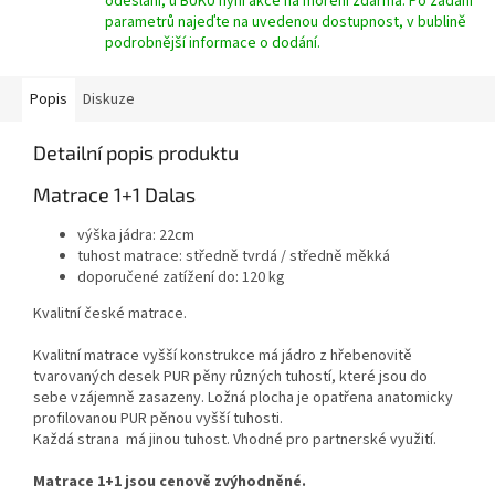
odeslání, u BUKU nyní akce na moření zdarma. Po zadání
parametrů najeďte na uvedenou dostupnost, v bublině
podrobnější informace o dodání.
Popis
Diskuze
Detailní popis produktu
Matrace 1+1 Dalas
výška jádra: 22cm
tuhost matrace: středně tvrdá / středně měkká
doporučené zatížení do: 120 kg
Kvalitní české matrace.
Kvalitní matrace vyšší konstrukce má jádro z hřebenovitě
tvarovaných desek PUR pěny různých tuhostí, které jsou do
sebe vzájemně zasazeny. Ložná plocha je opatřena anatomicky
profilovanou PUR pěnou vyšší tuhosti.
Každá strana má jinou tuhost. Vhodné pro partnerské využití.
Matrace 1+1 jsou cenově zvýhodněné.