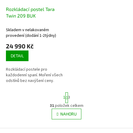
Rozkládací postel Tara
Twin 209 BUK
Skladem v nelakovaném
provedení (dodání 1-2týdny)
24 990 Kč
DETAIL
Rozkládací postele pro
každodenní spaní. Moření všech
odstínů bez navýšení ceny.
S
1
3
t
r
31
položek celkem
O
á
v
NAHORU
n
l
k
á
o
v
Z
d