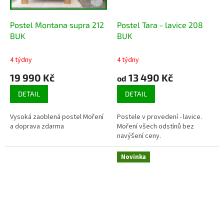
Postel Montana supra 212
Postel Tara - lavice 208
BUK
BUK
4 týdny
4 týdny
19 990 Kč
13 490 Kč
od
DETAIL
DETAIL
Vysoká zaoblená postel Moření
Postele v provedení - lavice.
a doprava zdarma
Moření všech odstínů bez
navýšení ceny.
Novinka