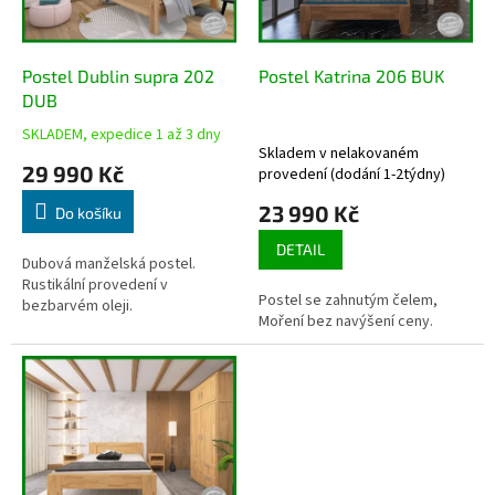
p
r
o
d
Postel Dublin supra 202
Postel Katrina 206 BUK
u
DUB
k
SKLADEM, expedice 1 až 3 dny
Průměrné
t
Skladem v nelakovaném
hodnocení
29 990 Kč
ů
provedení (dodání 1-2týdny)
produktu
je
23 990 Kč
Do košíku
5,0
z
DETAIL
5
Dubová manželská postel.
hvězdiček.
Rustikální provedení v
Postel se zahnutým čelem,
bezbarvém oleji.
Moření bez navýšení ceny.