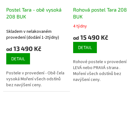
Postel Tara - obě vysoká
Rohová postel Tara 208
208 BUK
BUK
4 týdny
Průměrné
Skladem v nelakovaném
hodnocení
15 490 Kč
provedení (dodání 1-2týdny)
od
produktu
je
13 490 Kč
DETAIL
od
3,3
z
DETAIL
Rohové postele v provedení
5
LEVÁ nebo PRAVÁ strana .
hvězdiček.
Postele v provedení - Obě čela
Moření všech odstínů bez
vysoká Moření všech odstínů
navýšení ceny.
bez navýšení ceny.