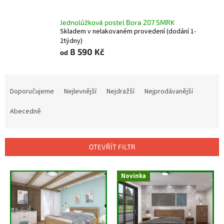
Jednolůžková postel Bora 207 SMRK
Skladem v nelakovaném provedení (dodání 1-
2týdny)
8 590 Kč
od
Ř
a
Doporučujeme
Nejlevnější
Nejdražší
Nejprodávanější
z
e
Abecedně
n
í
p
OTEVŘÍT FILTR
r
o
V
Novinka
d
ý
u
p
k
i
t
s
ů