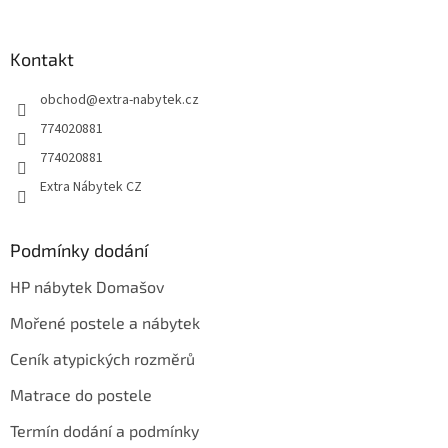
á
a
á
n
c
p
í
í
a
Kontakt
p
t
r
obchod
@
extra-nabytek.cz
í
v
k
774020881
y
774020881
v
ý
Extra Nábytek CZ
p
i
s
Podmínky dodání
u
HP nábytek Domašov
Mořené postele a nábytek
Ceník atypických rozměrů
Matrace do postele
Termín dodání a podmínky