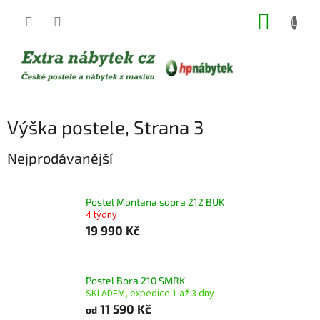
Přejít
NÁKUP
na
obsah
KOŠÍK
Výška postele
, Strana 3
Nejprodávanější
Postel Montana supra 212 BUK
4 týdny
19 990 Kč
Postel Bora 210 SMRK
SKLADEM, expedice 1 až 3 dny
11 590 Kč
od